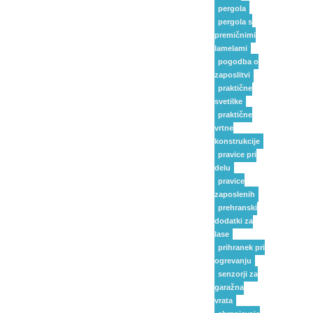
pergola
pergola s
premičnimi
lamelami
pogodba o
zaposlitvi
praktične
svetilke
praktične
vrtne
konstrukcije
pravice pri
delu
pravice
zaposlenih
prehranski
dodatki za
lase
prihranek pri
ogrevanju
senzorji za
garažna
vrata