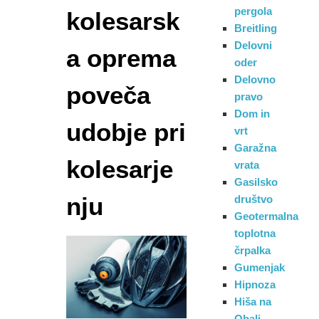
pergola
kolesarsk
Breitling
Delovni
a oprema
oder
Delovno
poveča
pravo
Dom in
udobje pri
vrt
Garažna
kolesarje
vrata
Gasilsko
nju
društvo
Geotermalna
toplotna
črpalka
Gumenjak
Hipnoza
Hiša na
Obali