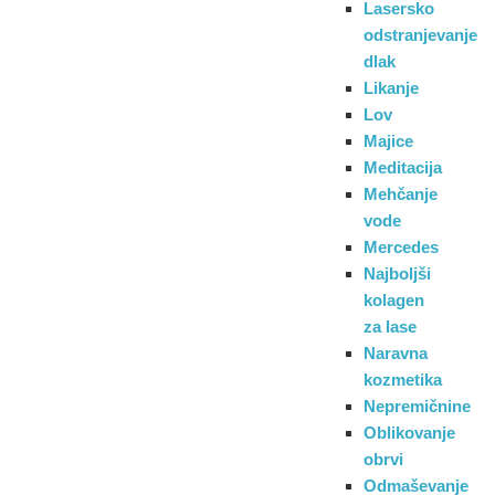
Lasersko
odstranjevanje
dlak
Likanje
Lov
Majice
Meditacija
Mehčanje
vode
Mercedes
Najboljši
kolagen
za lase
Naravna
kozmetika
Nepremičnine
Oblikovanje
obrvi
Odmaševanje