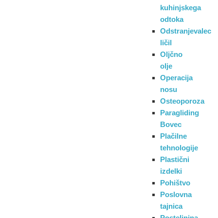
kuhinjskega
odtoka
Odstranjevalec
ličil
Oljčno
olje
Operacija
nosu
Osteoporoza
Paragliding
Bovec
Plačilne
tehnologije
Plastični
izdelki
Pohištvo
Poslovna
tajnica
Posteljnina