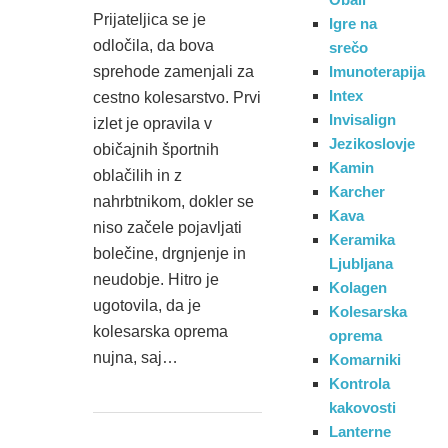
Prijateljica se je
Igre na
odločila, da bova
srečo
sprehode zamenjali za
Imunoterapija
Intex
cestno kolesarstvo. Prvi
Invisalign
izlet je opravila v
Jezikoslovje
običajnih športnih
Kamin
oblačilih in z
Karcher
nahrbtnikom, dokler se
Kava
niso začele pojavljati
Keramika
bolečine, drgnjenje in
Ljubljana
neudobje. Hitro je
Kolagen
ugotovila, da je
Kolesarska
kolesarska oprema
oprema
nujna, saj…
Komarniki
Kontrola
kakovosti
Lanterne