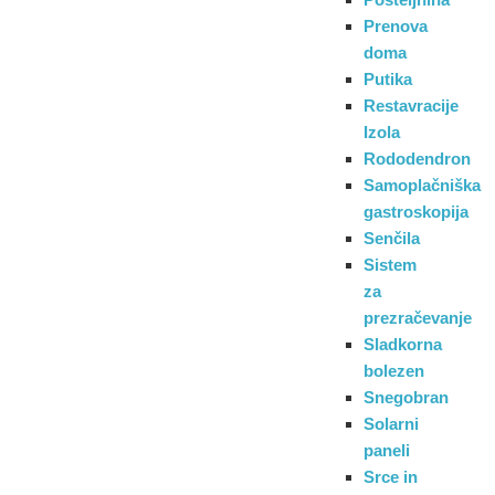
Prenova
doma
Putika
Restavracije
Izola
Rododendron
Samoplačniška
gastroskopija
Senčila
Sistem
za
prezračevanje
Sladkorna
bolezen
Snegobran
Solarni
paneli
Srce in