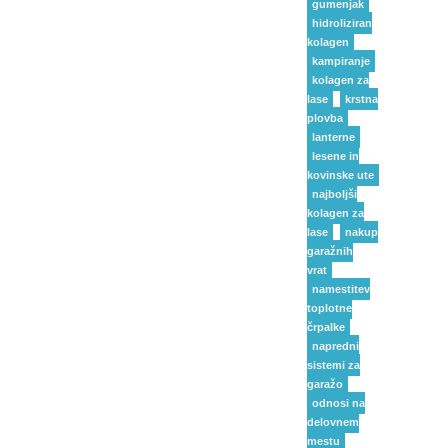
gumenjak
hidroliziran
kolagen
kampiranje
kolagen za
lase
krstna
plovba
lanterne
lesene in
kovinske ute
najboljši
kolagen za
lase
nakup
garažnih
vrat
namestitev
toplotne
črpalke
napredni
sistemi za
garažo
odnosi na
delovnem
mestu