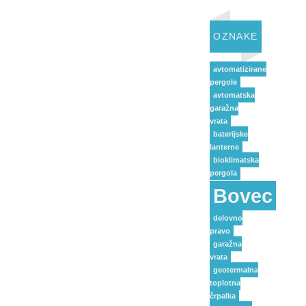
OZNAKE
avtomatizirane
pergole
avtomatska
garažna
vrata
baterijske
lanterne
bioklimatska
pergola
Bovec
delovno
pravo
garažna
vrata
geotermalna
toplotna
črpalka