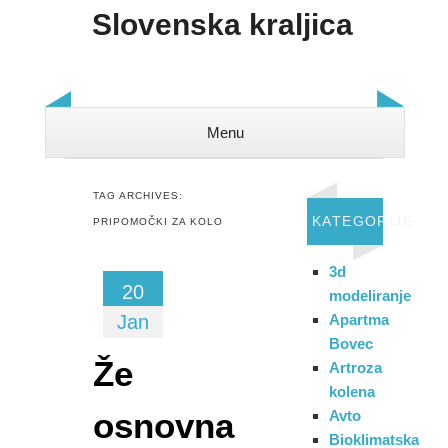
Slovenska kraljica
Menu
Skip to content
TAG ARCHIVES:
KATEGORIJE
PRIPOMOČKI ZA KOLO
3d
20
modeliranje
Jan
Apartma
Bovec
Že
Artroza
kolena
osnovna
Avto
Bioklimatska