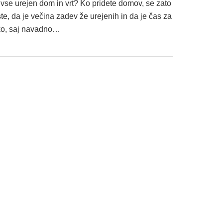
vse urejen dom in vrt? Ko pridete domov, se zato
ste, da je večina zadev že urejenih in da je čas za
dko, saj navadno…