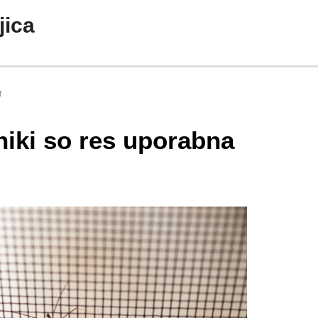
jica
T
iki so res uporabna