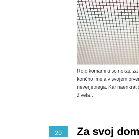
Rolo komarniki so nekaj, za 
končno imela v svojem prvem 
neverjetnega. Kar naenkrat 
živela…
Za svoj dom 
20