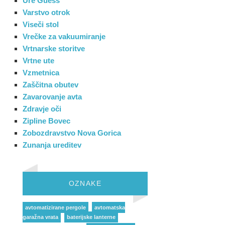
Ure Guess
Varstvo otrok
Viseči stol
Vrečke za vakuumiranje
Vrtnarske storitve
Vrtne ute
Vzmetnica
Zaščitna obutev
Zavarovanje avta
Zdravje oči
Zipline Bovec
Zobozdravstvo Nova Gorica
Zunanja ureditev
OZNAKE
avtomatizirane pergole
avtomatska
garažna vrata
baterijske lanterne