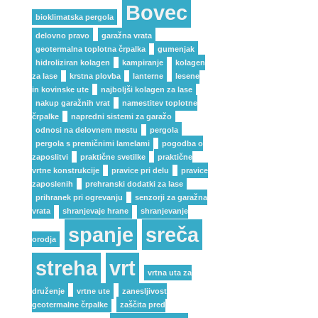
Bovec
bioklimatska pergola
delovno pravo
garažna vrata
geotermalna toplotna črpalka
gumenjak
hidroliziran kolagen
kampiranje
kolagen
za lase
krstna plovba
lanterne
lesene
in kovinske ute
najboljši kolagen za lase
nakup garažnih vrat
namestitev toplotne
črpalke
napredni sistemi za garažo
odnosi na delovnem mestu
pergola
pergola s premičnimi lamelami
pogodba o
zaposlitvi
praktične svetilke
praktične
vrtne konstrukcije
pravice pri delu
pravice
zaposlenih
prehranski dodatki za lase
prihranek pri ogrevanju
senzorji za garažna
vrata
shranjevaje hrane
shranjevanje
spanje
sreča
orodja
streha
vrt
vrtna uta za
druženje
vrtne ute
zanesljivost
geotermalne črpalke
zaščita pred