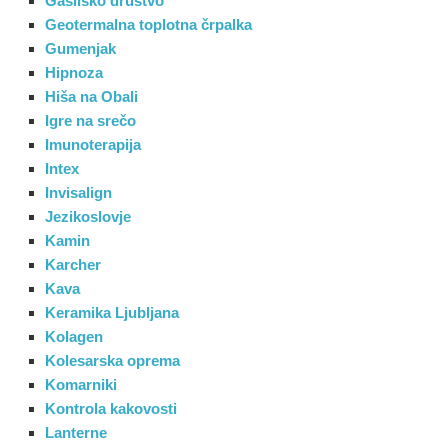
Gasilsko društvo
Geotermalna toplotna črpalka
Gumenjak
Hipnoza
Hiša na Obali
Igre na srečo
Imunoterapija
Intex
Invisalign
Jezikoslovje
Kamin
Karcher
Kava
Keramika Ljubljana
Kolagen
Kolesarska oprema
Komarniki
Kontrola kakovosti
Lanterne