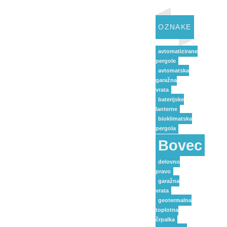
OZNAKE
avtomatizirane
pergole
avtomatska
garažna
vrata
baterijske
lanterne
bioklimatska
pergola
Bovec
delovno
pravo
garažna
vrata
geotermalna
toplotna
črpalka