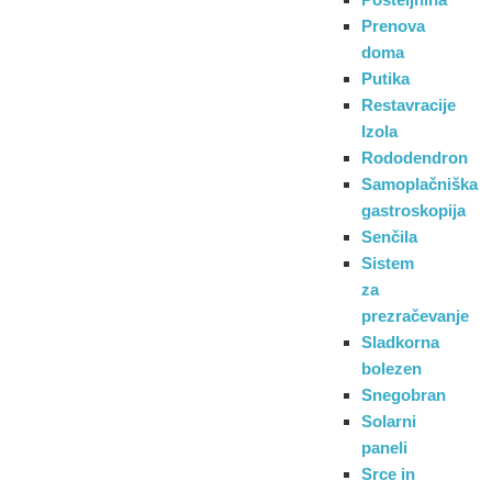
Prenova
doma
Putika
Restavracije
Izola
Rododendron
Samoplačniška
gastroskopija
Senčila
Sistem
za
prezračevanje
Sladkorna
bolezen
Snegobran
Solarni
paneli
Srce in