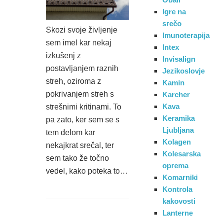
Igre na
srečo
Skozi svoje življenje
Imunoterapija
sem imel kar nekaj
Intex
izkušenj z
Invisalign
postavljanjem raznih
Jezikoslovje
streh, oziroma z
Kamin
pokrivanjem streh s
Karcher
Kava
strešnimi kritinami. To
Keramika
pa zato, ker sem se s
Ljubljana
tem delom kar
Kolagen
nekajkrat srečal, ter
Kolesarska
sem tako že točno
oprema
vedel, kako poteka to…
Komarniki
Kontrola
kakovosti
Lanterne