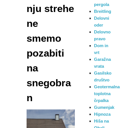
pergola
nju strehe
Breitling
Delovni
ne
oder
Delovno
smemo
pravo
Dom in
pozabiti
vrt
Garažna
na
vrata
Gasilsko
snegobra
društvo
Geotermalna
toplotna
n
črpalka
Gumenjak
Hipnoza
Hiša na
Obali