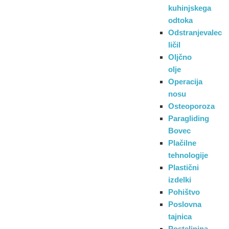
kuhinjskega
odtoka
Odstranjevalec
ličil
Oljčno
olje
Operacija
nosu
Osteoporoza
Paragliding
Bovec
Plačilne
tehnologije
Plastični
izdelki
Pohištvo
Poslovna
tajnica
Posteljnina