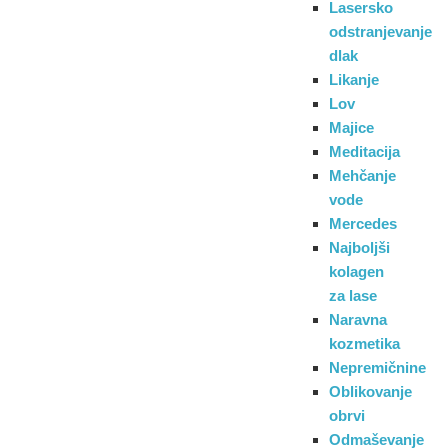
Lasersko
odstranjevanje
dlak
Likanje
Lov
Majice
Meditacija
Mehčanje
vode
Mercedes
Najboljši
kolagen
za lase
Naravna
kozmetika
Nepremičnine
Oblikovanje
obrvi
Odmaševanje