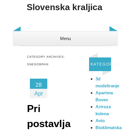
Slovenska kraljica
Menu
Skip to content
CATEGORY ARCHIVES:
KATEGORIJE
SNEGOBRAN
3d
28
modeliranje
Apr
Apartma
Bovec
Pri
Artroza
kolena
postavlja
Avto
Bioklimatska