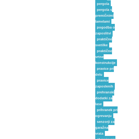
pergola
pergola s
premičnimi
lamelami
pogodba o
zaposlitvi
praktične
svetilke
praktične
vrtne
konstrukcije
pravice pri
delu
pravice
zaposlenih
prehranski
dodatki za
lase
prihranek pri
ogrevanju
senzorji za
garažna
vrata