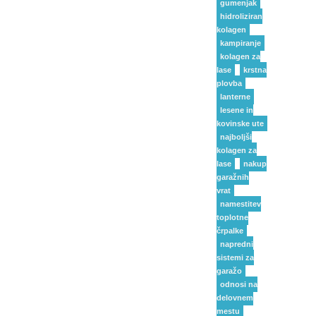
gumenjak
hidroliziran
kolagen
kampiranje
kolagen za
lase
krstna
plovba
lanterne
lesene in
kovinske ute
najboljši
kolagen za
lase
nakup
garažnih
vrat
namestitev
toplotne
črpalke
napredni
sistemi za
garažo
odnosi na
delovnem
mestu