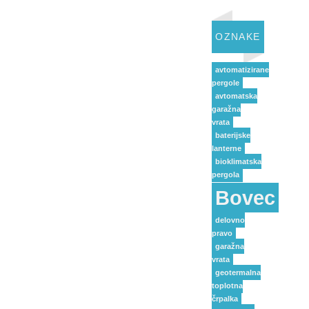
OZNAKE
avtomatizirane
pergole
avtomatska
garažna
vrata
baterijske
lanterne
bioklimatska
pergola
Bovec
delovno
pravo
garažna
vrata
geotermalna
toplotna
črpalka