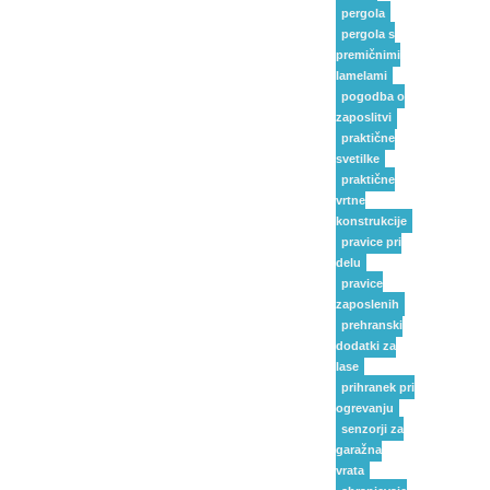
pergola
pergola s
premičnimi
lamelami
pogodba o
zaposlitvi
praktične
svetilke
praktične
vrtne
konstrukcije
pravice pri
delu
pravice
zaposlenih
prehranski
dodatki za
lase
prihranek pri
ogrevanju
senzorji za
garažna
vrata