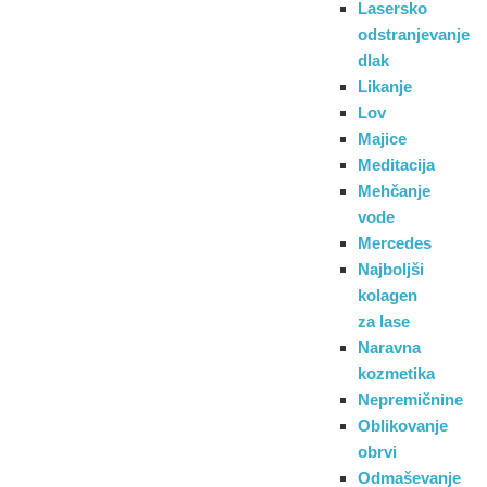
Lasersko
odstranjevanje
dlak
Likanje
Lov
Majice
Meditacija
Mehčanje
vode
Mercedes
Najboljši
kolagen
za lase
Naravna
kozmetika
Nepremičnine
Oblikovanje
obrvi
Odmaševanje