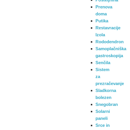
Prenova
doma
Putika
Restavracije
Izola
Rododendron
Samoplačniška
gastroskopija
Senčila
Sistem
za
prezračevanje
Sladkorna
bolezen
Snegobran
Solarni
paneli
Srce in