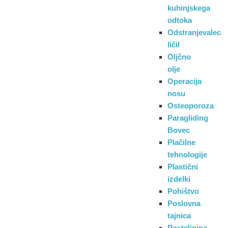
kuhinjskega
odtoka
Odstranjevalec
ličil
Oljčno
olje
Operacija
nosu
Osteoporoza
Paragliding
Bovec
Plačilne
tehnologije
Plastični
izdelki
Pohištvo
Poslovna
tajnica
Posteljnina