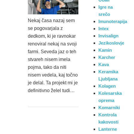
Igre na
srečo
Nekaj časa nazaj sem
Imunoterapija
se pogovarjala z
Intex
Invisalign
dedkom, ki je ravnokar
Jezikoslovje
renoviral nekaj na svoji
Kamin
farmi. Seveda jaz o teh
Karcher
stvareh nisem imela
Kava
pojma, tako da niti
Keramika
nisem vedela, kaj točno
Ljubljana
je delal. Ta projekt mi je
Kolagen
definitivno želel tudi…
Kolesarska
oprema
Komarniki
Kontrola
kakovosti
Lanterne