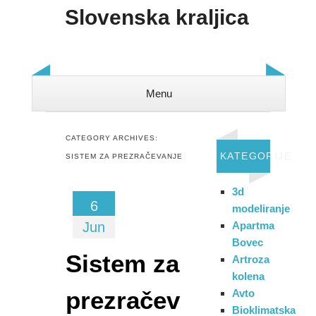
Slovenska kraljica
Menu
Skip to content
CATEGORY ARCHIVES:
KATEGORIJE
SISTEM ZA PREZRAČEVANJE
3d
6
modeliranje
Jun
Apartma
Bovec
Sistem za
Artroza
kolena
prezračev
Avto
Bioklimatska