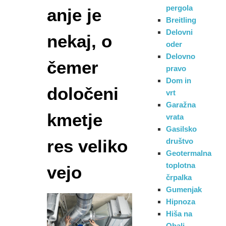
pergola
anje je
Breitling
Delovni
nekaj, o
oder
Delovno
čemer
pravo
Dom in
določeni
vrt
Garažna
kmetje
vrata
Gasilsko
res veliko
društvo
Geotermalna
toplotna
vejo
črpalka
Gumenjak
Hipnoza
Hiša na
Obali