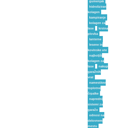
gumenjak
hidroliziran
kolagen
kampiranje
kolagen za
lase
krstna
plovba
lanterne
lesene in
kovinske ute
najboljši
kolagen za
lase
nakup
garažnih
vrat
namestitev
toplotne
črpalke
napredni
sistemi za
garažo
odnosi na
delovnem
mestu