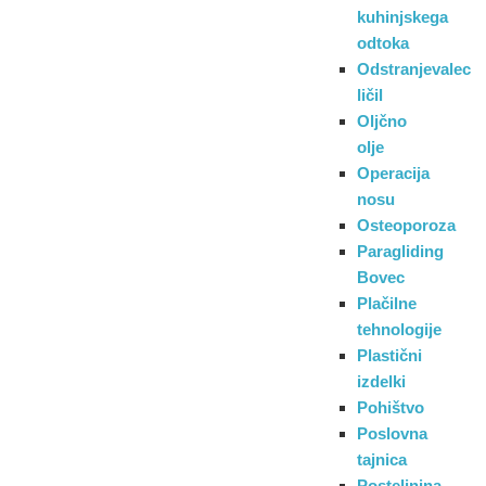
kuhinjskega
odtoka
Odstranjevalec
ličil
Oljčno
olje
Operacija
nosu
Osteoporoza
Paragliding
Bovec
Plačilne
tehnologije
Plastični
izdelki
Pohištvo
Poslovna
tajnica
Posteljnina