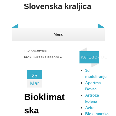
Slovenska kraljica
Menu
Skip to content
TAG ARCHIVES:
KATEGORIJE
BIOKLIMATSKA PERGOLA
3d
25
modeliranje
Mar
Apartma
Bovec
Bioklimat
Artroza
kolena
ska
Avto
Bioklimatska