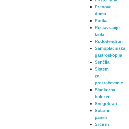
Prenova
doma
Putika
Restavracije
Izola
Rododendron
Samoplačniška
gastroskopija
Senčila
Sistem
za
prezračevanje
Sladkorna
bolezen
Snegobran
Solarni
paneli
Srce in