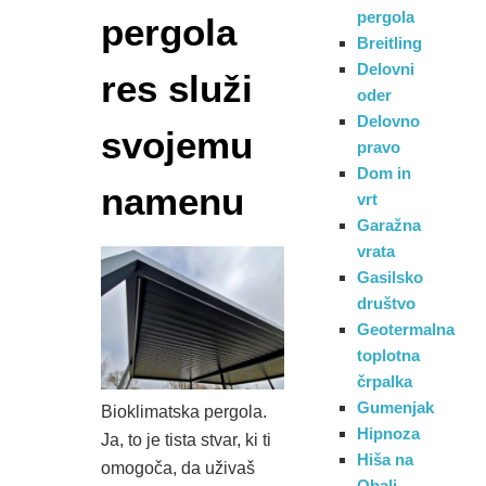
pergola
pergola
Breitling
Delovni
res služi
oder
Delovno
svojemu
pravo
Dom in
namenu
vrt
Garažna
vrata
Gasilsko
društvo
Geotermalna
toplotna
črpalka
Gumenjak
Bioklimatska pergola.
Hipnoza
Ja, to je tista stvar, ki ti
Hiša na
omogoča, da uživaš
Obali