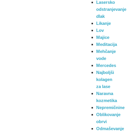
Lasersko
odstranjevanje
dlak
Likanje
Lov
Majice
Meditacija
Mehčanje
vode
Mercedes
Najboljši
kolagen
za lase
Naravna
kozmetika
Nepremičnine
Oblikovanje
obrvi
Odmaševanje