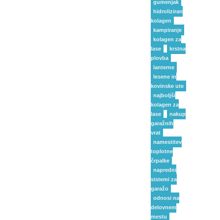
gumenjak
hidroliziran
kolagen
kampiranje
kolagen za
lase
krstna
plovba
lanterne
lesene in
kovinske ute
najboljši
kolagen za
lase
nakup
garažnih
vrat
namestitev
toplotne
črpalke
napredni
sistemi za
garažo
odnosi na
delovnem
mestu