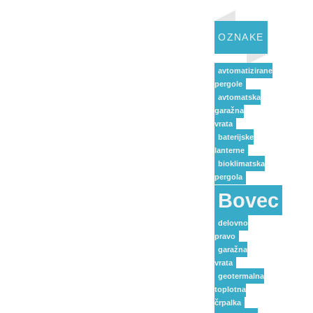
OZNAKE
avtomatizirane
pergole
avtomatska
garažna
vrata
baterijske
lanterne
bioklimatska
pergola
Bovec
delovno
pravo
garažna
vrata
geotermalna
toplotna
črpalka