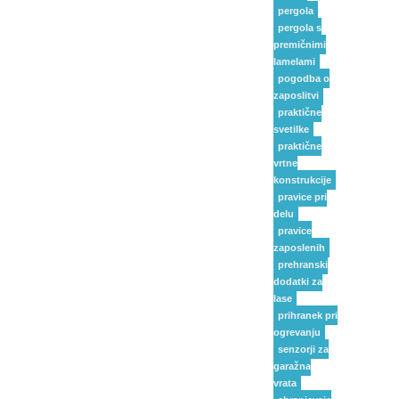
pergola
pergola s
premičnimi
lamelami
pogodba o
zaposlitvi
praktične
svetilke
praktične
vrtne
konstrukcije
pravice pri
delu
pravice
zaposlenih
prehranski
dodatki za
lase
prihranek pri
ogrevanju
senzorji za
garažna
vrata