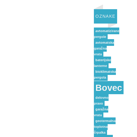
OZNAKE
avtomatizirane
pergole
avtomatska
garažna
vrata
baterijske
lanterne
bioklimatska
pergola
Bovec
delovno
pravo
garažna
vrata
geotermalna
toplotna
črpalka