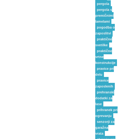
pergola
pergola s
premičnimi
lamelami
pogodba o
zaposlitvi
praktične
svetilke
praktične
vrtne
konstrukcije
pravice pri
delu
pravice
zaposlenih
prehranski
dodatki za
lase
prihranek pri
ogrevanju
senzorji za
garažna
vrata