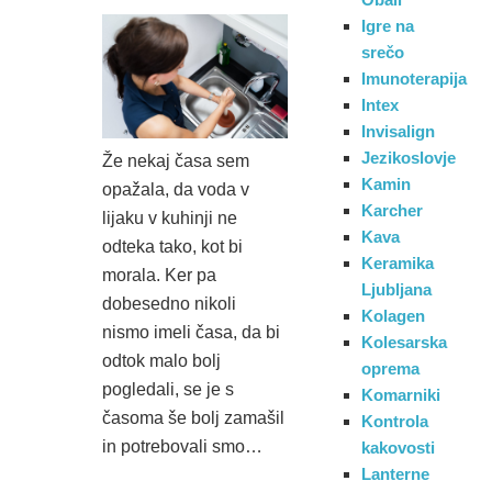
Igre na
srečo
Imunoterapija
Intex
Invisalign
Jezikoslovje
Že nekaj časa sem
Kamin
opažala, da voda v
Karcher
lijaku v kuhinji ne
Kava
odteka tako, kot bi
Keramika
morala. Ker pa
Ljubljana
dobesedno nikoli
Kolagen
nismo imeli časa, da bi
Kolesarska
odtok malo bolj
oprema
pogledali, se je s
Komarniki
časoma še bolj zamašil
Kontrola
in potrebovali smo…
kakovosti
Lanterne