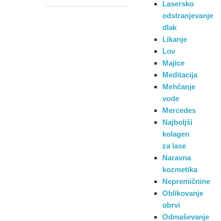
Lasersko
odstranjevanje
dlak
Likanje
Lov
Majice
Meditacija
Mehčanje
vode
Mercedes
Najboljši
kolagen
za lase
Naravna
kozmetika
Nepremičnine
Oblikovanje
obrvi
Odmaševanje