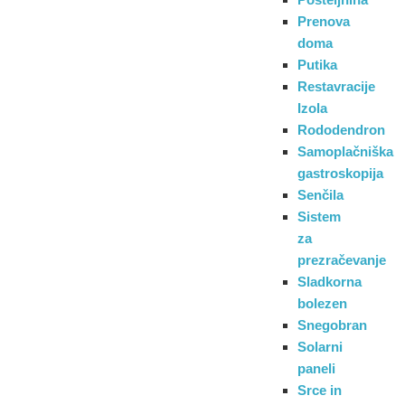
Prenova
doma
Putika
Restavracije
Izola
Rododendron
Samoplačniška
gastroskopija
Senčila
Sistem
za
prezračevanje
Sladkorna
bolezen
Snegobran
Solarni
paneli
Srce in