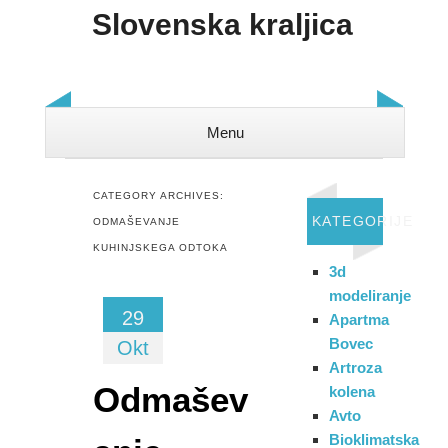
Slovenska kraljica
Menu
Skip to content
CATEGORY ARCHIVES:
KATEGORIJE
ODMAŠEVANJE
KUHINJSKEGA ODTOKA
3d
modeliranje
29
Apartma
Bovec
Okt
Artroza
Odmašev
kolena
Avto
Bioklimatska