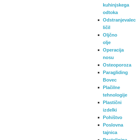
kuhinjskega
odtoka
Odstranjevalec
ličil
Oljčno
olje
Operacija
nosu
Osteoporoza
Paragliding
Bovec
Plačilne
tehnologije
Plastični
izdelki
Pohištvo
Poslovna
tajnica
Posteljnina