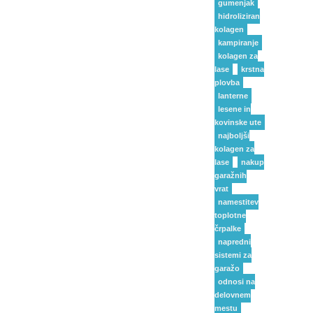
gumenjak
hidroliziran
kolagen
kampiranje
kolagen za
lase
krstna
plovba
lanterne
lesene in
kovinske ute
najboljši
kolagen za
lase
nakup
garažnih
vrat
namestitev
toplotne
črpalke
napredni
sistemi za
garažo
odnosi na
delovnem
mestu