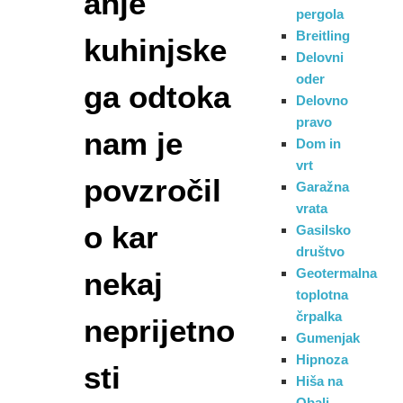
anje
pergola
Breitling
kuhinjske
Delovni
oder
ga odtoka
Delovno
pravo
nam je
Dom in
vrt
povzročil
Garažna
vrata
o kar
Gasilsko
društvo
Geotermalna
nekaj
toplotna
črpalka
neprijetno
Gumenjak
Hipnoza
sti
Hiša na
Obali