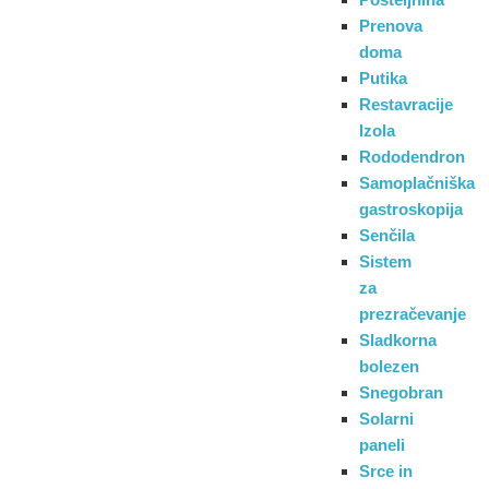
Prenova
doma
Putika
Restavracije
Izola
Rododendron
Samoplačniška
gastroskopija
Senčila
Sistem
za
prezračevanje
Sladkorna
bolezen
Snegobran
Solarni
paneli
Srce in