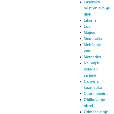
Lasersko
odstranjevanje
dlak
Likanje
Lov
Majice
Meditacija
Mehčanje
vode
Mercedes
Najboljši
kolagen
za lase
Naravna
kozmetika
Nepremičnine
Oblikovanje
obrvi
Odmaševanje