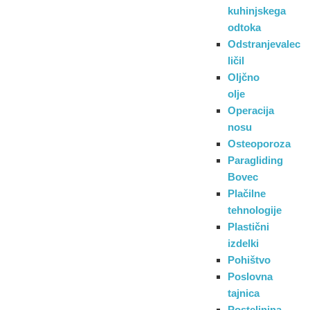
kuhinjskega
odtoka
Odstranjevalec
ličil
Oljčno
olje
Operacija
nosu
Osteoporoza
Paragliding
Bovec
Plačilne
tehnologije
Plastični
izdelki
Pohištvo
Poslovna
tajnica
Posteljnina