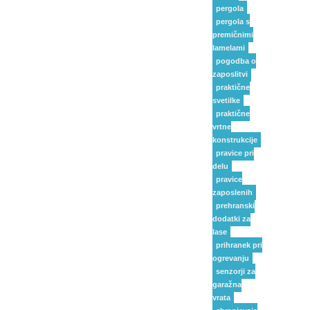
pergola
pergola s
premičnimi
lamelami
pogodba o
zaposlitvi
praktične
svetilke
praktične
vrtne
konstrukcije
pravice pri
delu
pravice
zaposlenih
prehranski
dodatki za
lase
prihranek pri
ogrevanju
senzorji za
garažna
vrata