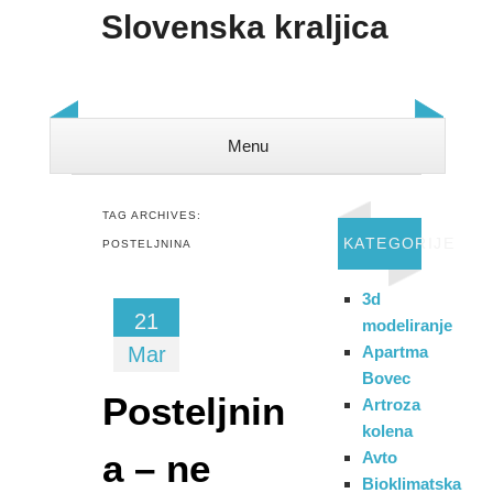
Slovenska kraljica
Menu
Skip to content
TAG ARCHIVES:
KATEGORIJE
POSTELJNINA
3d
21
modeliranje
Mar
Apartma
Bovec
Posteljnin
Artroza
kolena
a – ne
Avto
Bioklimatska