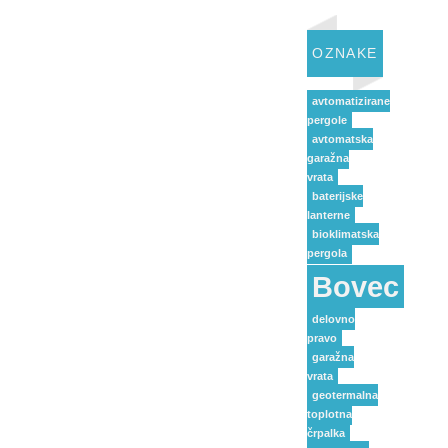
OZNAKE
avtomatizirane
pergole
avtomatska
garažna
vrata
baterijske
lanterne
bioklimatska
pergola
Bovec
delovno
pravo
garažna
vrata
geotermalna
toplotna
črpalka