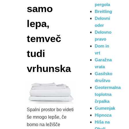
pergola
samo
Breitling
Delovni
lepa,
oder
Delovno
temveč
pravo
Dom in
tudi
vrt
Garažna
vrhunska
vrata
Gasilsko
društvo
Geotermalna
toplotna
črpalka
Gumenjak
Spalni prostor bo videti
Hipnoza
še mnogo lepše, če
Hiša na
bomo na ležišče
Obali