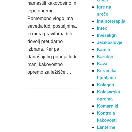
namestili kakovostno in
Igre na
lepo opremo.
srečo
Pomembno vlogo ima
Imunoterapija
seveda tudi posteljnina,
Intex
ki mora praviloma biti
Invisalign
dovolj preudarno
Jezikoslovje
izbrana. Ker pa
Kamin
Karcher
današnji trg ponuja tudi
Kava
manj kakovostno
Keramika
opremo za ležišče,…
Ljubljana
Kolagen
Kolesarska
oprema
Komarniki
Kontrola
kakovosti
Lanterne