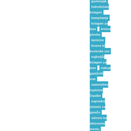
gumenjak
hidroliziran
kolagen
kampiranje
kolagen za
lase
krstna
plovba
lanterne
lesene in
kovinske ute
najboljši
kolagen za
lase
nakup
garažnih
vrat
namestitev
toplotne
črpalke
napredni
sistemi za
garažo
odnosi na
delovnem
mestu