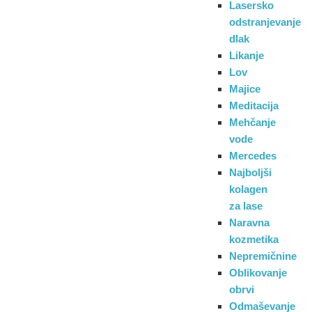
Lasersko
odstranjevanje
dlak
Likanje
Lov
Majice
Meditacija
Mehčanje
vode
Mercedes
Najboljši
kolagen
za lase
Naravna
kozmetika
Nepremičnine
Oblikovanje
obrvi
Odmaševanje