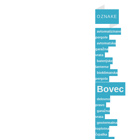
OZNAKE
avtomatizirane
pergole
avtomatska
garažna
vrata
baterijske
lanterne
bioklimatska
pergola
Bovec
delovno
pravo
garažna
vrata
geotermalna
toplotna
črpalka