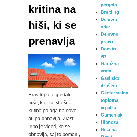
pergola
kritina na
Breitling
Delovni
hiši, ki se
oder
Delovno
prenavlja
pravo
Dom in
vrt
Garažna
vrata
Gasilsko
društvo
Geotermalna
Prav lepo je gledati
toplotna
hiše, kjer se strešna
črpalka
kritina polaga na novo
Gumenjak
ali pa obnavlja. Zlasti
Hipnoza
lepo je videti, ko se
Hiša na
obnavlja, saj to pomeni,
Obali