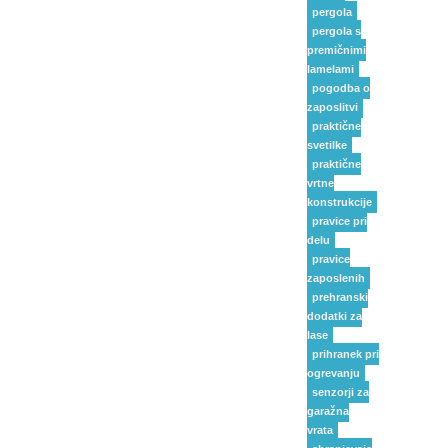
pergola
pergola s
premičnimi
lamelami
pogodba o
zaposlitvi
praktične
svetilke
praktične
vrtne
konstrukcije
pravice pri
delu
pravice
zaposlenih
prehranski
dodatki za
lase
prihranek pri
ogrevanju
senzorji za
garažna
vrata