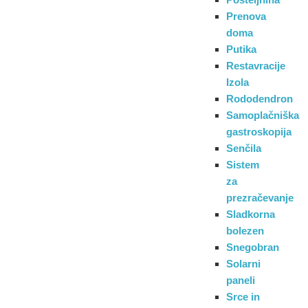
Prenova
doma
Putika
Restavracije
Izola
Rododendron
Samoplačniška
gastroskopija
Senčila
Sistem
za
prezračevanje
Sladkorna
bolezen
Snegobran
Solarni
paneli
Srce in