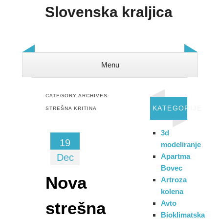
Slovenska kraljica
Menu
Skip to content
CATEGORY ARCHIVES:
KATEGORIJE
STREŠNA KRITINA
3d
19
modeliranje
Dec
Apartma
Bovec
Nova
Artroza
kolena
strešna
Avto
Bioklimatska