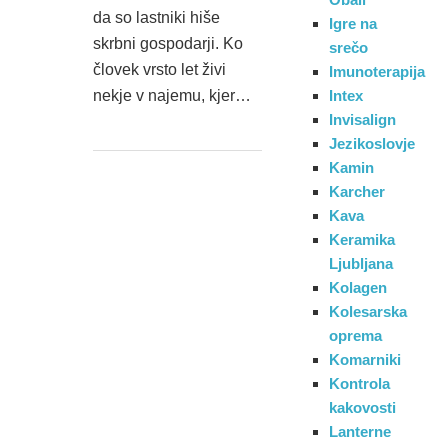
da so lastniki hiše
Igre na
skrbni gospodarji. Ko
srečo
človek vrsto let živi
Imunoterapija
nekje v najemu, kjer…
Intex
Invisalign
Jezikoslovje
Kamin
Karcher
Kava
Keramika
Ljubljana
Kolagen
Kolesarska
oprema
Komarniki
Kontrola
kakovosti
Lanterne