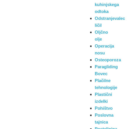
kuhinjskega
odtoka
Odstranjevalec
ličil
Oljčno
olje
Operacija
nosu
Osteoporoza
Paragliding
Bovec
Plačilne
tehnologije
Plastični
izdelki
Pohištvo
Poslovna
tajnica
Posteljnina