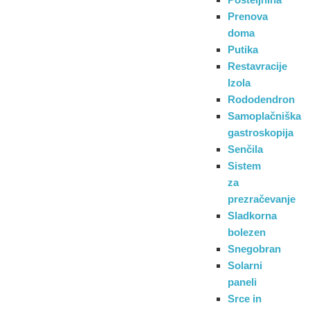
Prenova
doma
Putika
Restavracije
Izola
Rododendron
Samoplačniška
gastroskopija
Senčila
Sistem
za
prezračevanje
Sladkorna
bolezen
Snegobran
Solarni
paneli
Srce in