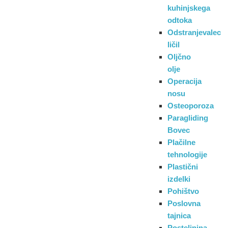
kuhinjskega
odtoka
Odstranjevalec
ličil
Oljčno
olje
Operacija
nosu
Osteoporoza
Paragliding
Bovec
Plačilne
tehnologije
Plastični
izdelki
Pohištvo
Poslovna
tajnica
Posteljnina