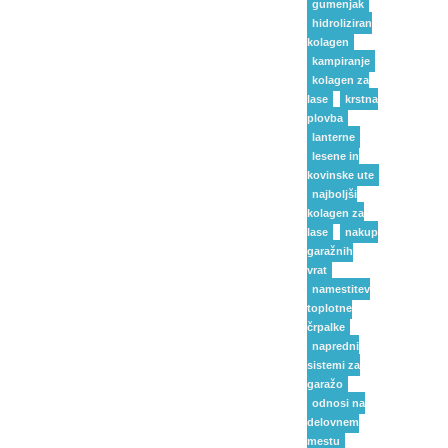
gumenjak
hidroliziran
kolagen
kampiranje
kolagen za
lase
krstna
plovba
lanterne
lesene in
kovinske ute
najboljši
kolagen za
lase
nakup
garažnih
vrat
namestitev
toplotne
črpalke
napredni
sistemi za
garažo
odnosi na
delovnem
mestu