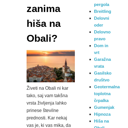
pergola
zanima
Breitling
Delovni
hiša na
oder
Delovno
Obali?
pravo
Dom in
vrt
Garažna
vrata
Gasilsko
društvo
Geotermalna
Živeti na Obali ni kar
toplotna
tako, saj vam takšna
črpalka
vrsta življenja lahko
Gumenjak
prinese številne
Hipnoza
prednosti. Kar nekaj
Hiša na
vas je, ki vas mika, da
Obali