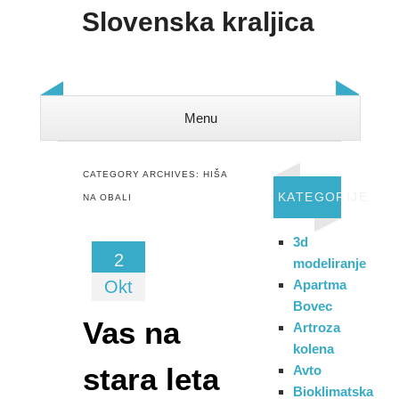
Slovenska kraljica
Menu
Skip to content
CATEGORY ARCHIVES:
HIŠA
KATEGORIJE
NA OBALI
3d
2
modeliranje
Okt
Apartma
Bovec
Vas na
Artroza
kolena
stara leta
Avto
Bioklimatska