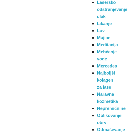
Lasersko
odstranjevanje
dlak
Likanje
Lov
Majice
Meditacija
Mehčanje
vode
Mercedes
Najboljši
kolagen
za lase
Naravna
kozmetika
Nepremičnine
Oblikovanje
obrvi
Odmaševanje