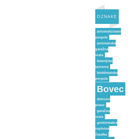
OZNAKE
avtomatizirane
pergole
avtomatska
garažna
vrata
baterijske
lanterne
bioklimatska
pergola
Bovec
delovno
pravo
garažna
vrata
geotermalna
toplotna
črpalka