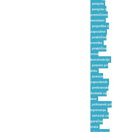
pergola
pergola s
premičnimi
lamelami
pogodba o
zaposlitvi
praktične
svetilke
praktične
vrtne
konstrukcije
pravice pri
delu
pravice
zaposlenih
prehranski
dodatki za
lase
prihranek pri
ogrevanju
senzorji za
garažna
vrata