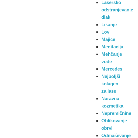
Lasersko
odstranjevanje
dlak
Likanje
Lov
Majice
Meditacija
Mehčanje
vode
Mercedes
Najboljši
kolagen
za lase
Naravna
kozmetika
Nepremičnine
Oblikovanje
obrvi
Odmaševanje