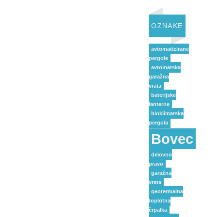
OZNAKE
avtomatizirane
pergole
avtomatska
garažna
vrata
baterijske
lanterne
bioklimatska
pergola
Bovec
delovno
pravo
garažna
vrata
geotermalna
toplotna
črpalka