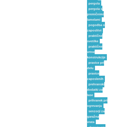
pergola
pergola s
premičnimi
lamelami
pogodba o
zaposlitvi
praktične
svetilke
praktične
vrtne
konstrukcije
pravice pri
delu
pravice
zaposlenih
prehranski
dodatki za
lase
prihranek pri
ogrevanju
senzorji za
garažna
vrata