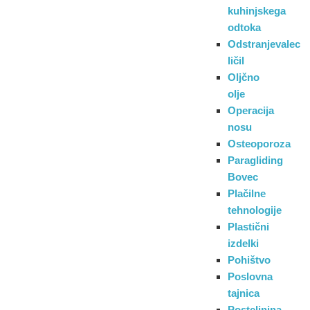
kuhinjskega
odtoka
Odstranjevalec
ličil
Oljčno
olje
Operacija
nosu
Osteoporoza
Paragliding
Bovec
Plačilne
tehnologije
Plastični
izdelki
Pohištvo
Poslovna
tajnica
Posteljnina