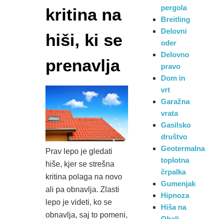
pergola
kritina na
Breitling
Delovni
hiši, ki se
oder
Delovno
prenavlja
pravo
Dom in
vrt
Garažna
vrata
Gasilsko
društvo
Geotermalna
Prav lepo je gledati
toplotna
hiše, kjer se strešna
črpalka
kritina polaga na novo
Gumenjak
ali pa obnavlja. Zlasti
Hipnoza
lepo je videti, ko se
Hiša na
obnavlja, saj to pomeni,
Obali