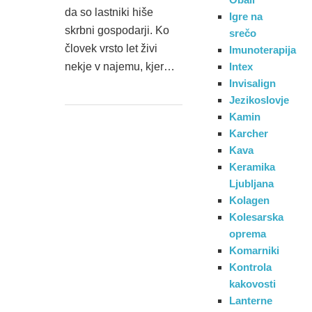
da so lastniki hiše
Igre na
skrbni gospodarji. Ko
srečo
človek vrsto let živi
Imunoterapija
nekje v najemu, kjer…
Intex
Invisalign
Jezikoslovje
Kamin
Karcher
Kava
Keramika
Ljubljana
Kolagen
Kolesarska
oprema
Komarniki
Kontrola
kakovosti
Lanterne