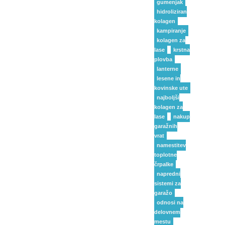
gumenjak
hidroliziran
kolagen
kampiranje
kolagen za
lase
krstna
plovba
lanterne
lesene in
kovinske ute
najboljši
kolagen za
lase
nakup
garažnih
vrat
namestitev
toplotne
črpalke
napredni
sistemi za
garažo
odnosi na
delovnem
mestu