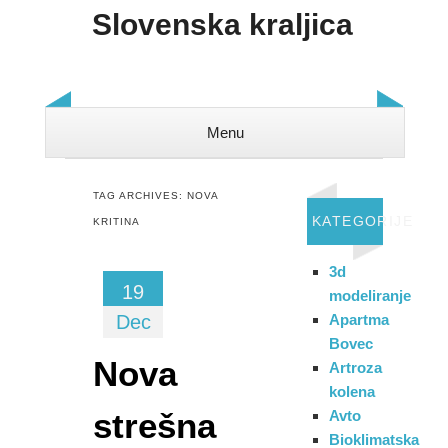
Slovenska kraljica
Menu
Skip to content
TAG ARCHIVES:
NOVA
KATEGORIJE
KRITINA
3d
19
modeliranje
Dec
Apartma
Bovec
Nova
Artroza
kolena
strešna
Avto
Bioklimatska