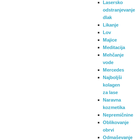
Lasersko
odstranjevanje
dlak
Likanje
Lov
Majice
Meditacija
Mehčanje
vode
Mercedes
Najboljši
kolagen
za lase
Naravna
kozmetika
Nepremičnine
Oblikovanje
obrvi
Odmaševanje