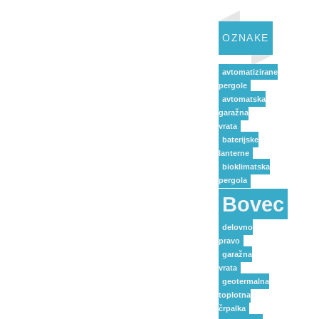
OZNAKE
avtomatizirane
pergole
avtomatska
garažna
vrata
baterijske
lanterne
bioklimatska
pergola
Bovec
delovno
pravo
garažna
vrata
geotermalna
toplotna
črpalka