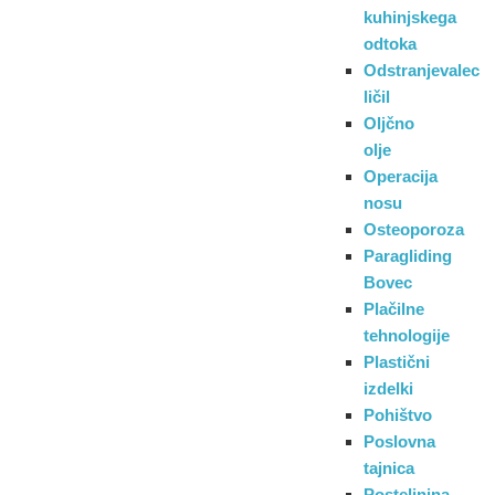
kuhinjskega
odtoka
Odstranjevalec
ličil
Oljčno
olje
Operacija
nosu
Osteoporoza
Paragliding
Bovec
Plačilne
tehnologije
Plastični
izdelki
Pohištvo
Poslovna
tajnica
Posteljnina