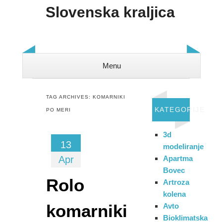
Slovenska kraljica
Menu
Skip to content
TAG ARCHIVES:
KOMARNIKI
KATEGORIJE
PO MERI
3d
13
modeliranje
Apr
Apartma
Bovec
Rolo
Artroza
kolena
komarniki
Avto
Bioklimatska