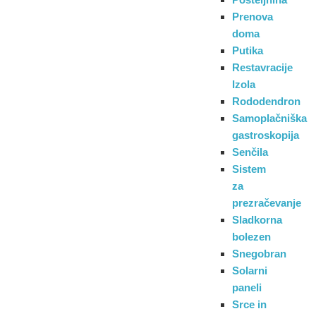
Prenova
doma
Putika
Restavracije
Izola
Rododendron
Samoplačniška
gastroskopija
Senčila
Sistem
za
prezračevanje
Sladkorna
bolezen
Snegobran
Solarni
paneli
Srce in