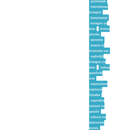
gumenjak
hidroliziran
kolagen
kampiranje
kolagen za
lase
krstna
plovba
lanterne
lesene in
kovinske ute
najboljši
kolagen za
lase
nakup
garažnih
vrat
namestitev
toplotne
črpalke
napredni
sistemi za
garažo
odnosi na
delovnem
mestu