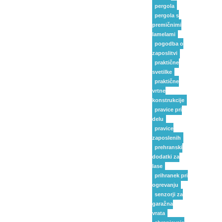
pergola
pergola s
premičnimi
lamelami
pogodba o
zaposlitvi
praktične
svetilke
praktične
vrtne
konstrukcije
pravice pri
delu
pravice
zaposlenih
prehranski
dodatki za
lase
prihranek pri
ogrevanju
senzorji za
garažna
vrata