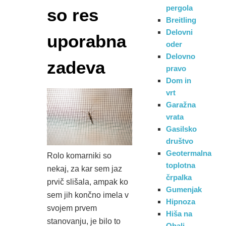
pergola
so res
Breitling
Delovni
uporabna
oder
Delovno
zadeva
pravo
Dom in
vrt
Garažna
vrata
Gasilsko
društvo
Geotermalna
Rolo komarniki so
toplotna
nekaj, za kar sem jaz
črpalka
prvič slišala, ampak ko
Gumenjak
sem jih končno imela v
Hipnoza
svojem prvem
Hiša na
stanovanju, je bilo to
Obali