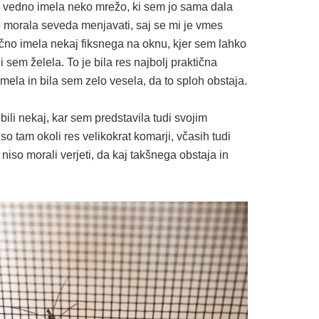
m vedno imela neko mrežo, ki sem jo sama dala
o morala seveda menjavati, saj se mi je vmes
čno imela nekaj fiksnega na oknu, kjer sem lahko
i sem želela. To je bila res najbolj praktična
imela in bila sem zelo vesela, da to sploh obstaja.
ili nekaj, kar sem predstavila tudi svojim
o tam okoli res velikokrat komarji, včasih tudi
i niso morali verjeti, da kaj takšnega obstaja in