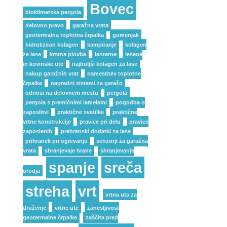
Bovec
bioklimatska pergola
delovno pravo
garažna vrata
geotermalna toplotna črpalka
gumenjak
hidroliziran kolagen
kampiranje
kolagen
za lase
krstna plovba
lanterne
lesene
in kovinske ute
najboljši kolagen za lase
nakup garažnih vrat
namestitev toplotne
črpalke
napredni sistemi za garažo
odnosi na delovnem mestu
pergola
pergola s premičnimi lamelami
pogodba o
zaposlitvi
praktične svetilke
praktične
vrtne konstrukcije
pravice pri delu
pravice
zaposlenih
prehranski dodatki za lase
prihranek pri ogrevanju
senzorji za garažna
vrata
shranjevaje hrane
shranjevanje
spanje
sreča
orodja
streha
vrt
vrtna uta za
druženje
vrtne ute
zanesljivost
geotermalne črpalke
zaščita pred