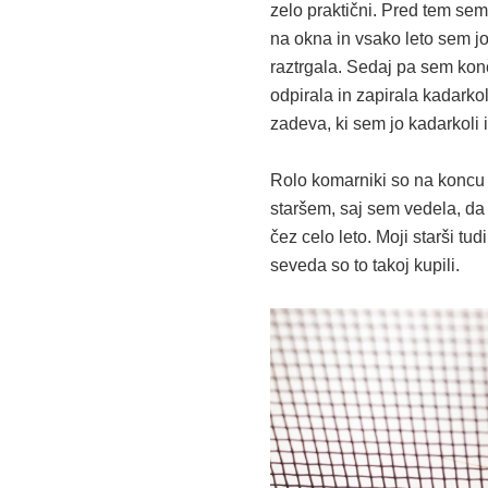
zelo praktični. Pred tem se
na okna in vsako leto sem j
raztrgala. Sedaj pa sem kon
odpirala in zapirala kadarkol
zadeva, ki sem jo kadarkoli 
Rolo komarniki so na koncu b
staršem, saj sem vedela, da s
čez celo leto. Moji starši tud
seveda so to takoj kupili.