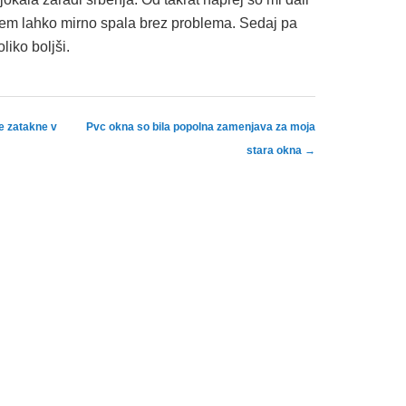
sem lahko mirno spala brez problema. Sedaj pa
liko boljši.
e zatakne v
Pvc okna so bila popolna zamenjava za moja
stara okna
→