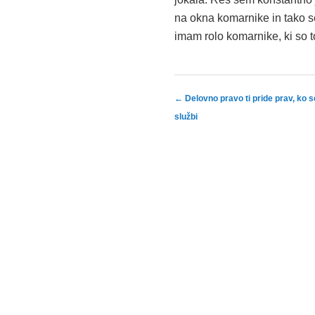
na okna komarnike in tako 
imam rolo komarnike, ki so to
Post navigation
←
Delovno pravo ti pride prav, ko s
službi