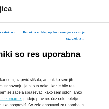
jica
e zatakne v
Pvc okna so bila popolna zamenjava za moja
stara okna
→
iki so res uporabna
kar sem jaz prvič slišala, ampak ko sem jih
stanovanju, je bilo to nekaj, kar je bilo res
sem se začela spraševati, kako sem sploh lahko
lo komarniki
pridejo prav res čez celo poletje
atsko pospraviš. So zelo enostavni za uporabo in