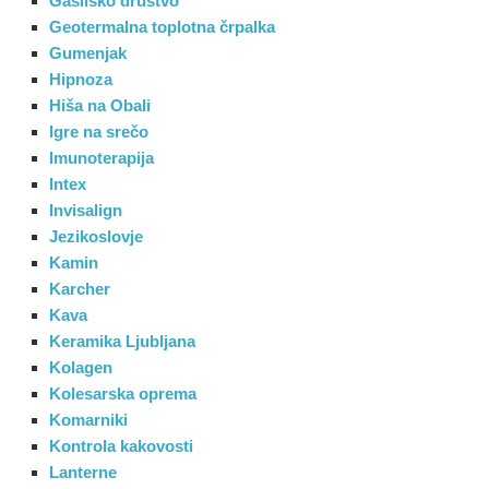
Gasilsko društvo
Geotermalna toplotna črpalka
Gumenjak
Hipnoza
Hiša na Obali
Igre na srečo
Imunoterapija
Intex
Invisalign
Jezikoslovje
Kamin
Karcher
Kava
Keramika Ljubljana
Kolagen
Kolesarska oprema
Komarniki
Kontrola kakovosti
Lanterne