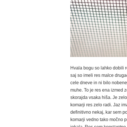
Hvala bogu so lahko dobili ro
saj so imeli res malce drug
cele dneve in ni bilo nobeneg
muhe. To je res ena izmed z
skorajda vsaka hiša. Je zelo
komarji res zelo radi. Jaz 
definitivno nekaj, kar sem p
komarji vedno tako močno p
jokala. Res sem konstantno j