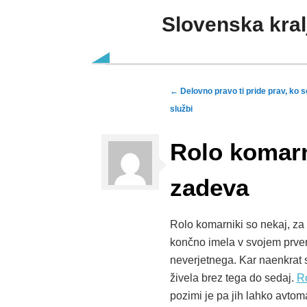
Slovenska kral
Skip to content
Post navigation
←
Delovno pravo ti pride prav, ko s
službi
Rolo komarn
zadeva
Rolo komarniki so nekaj, za 
končno imela v svojem prvem 
neverjetnega. Kar naenkrat 
živela brez tega do sedaj.
Ro
pozimi je pa jih lahko avtom