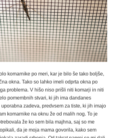
lo komarnike po meri, kar je bilo še tako boljše,
ačna okna. Tako so lahko imeli odprta okna po
a problema. V hišo niso prišli niti komarji in niti
elo pomembnih stvari, ki jih ima dandanes
 uporabna zadeva, predvsem za tiste, ki jih imajo
imam komarnike na oknu že od malih nog. To je
otrebovala že ko sem bila majhna, saj so me
opikali, da je moja mama govorila, kako sem
okala zaradi srbenja. Od takrat naprej so mi dali