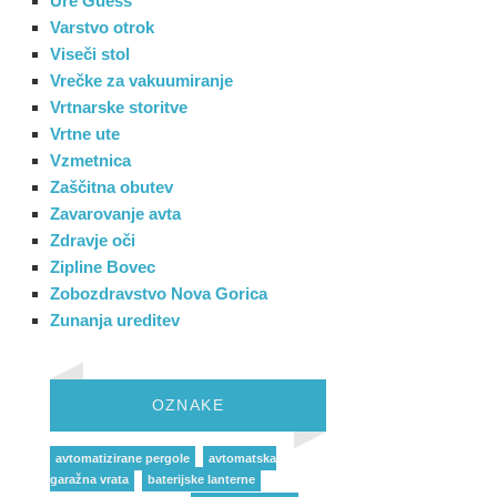
Ure Guess
Varstvo otrok
Viseči stol
Vrečke za vakuumiranje
Vrtnarske storitve
Vrtne ute
Vzmetnica
Zaščitna obutev
Zavarovanje avta
Zdravje oči
Zipline Bovec
Zobozdravstvo Nova Gorica
Zunanja ureditev
OZNAKE
avtomatizirane pergole
avtomatska
garažna vrata
baterijske lanterne