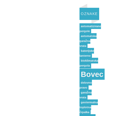
OZNAKE
avtomatizirane
pergole
avtomatska
garažna
vrata
baterijske
lanterne
bioklimatska
pergola
Bovec
delovno
pravo
garažna
vrata
geotermalna
toplotna
črpalka