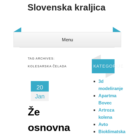
Slovenska kraljica
Menu
Skip to content
TAG ARCHIVES:
KATEGORIJE
KOLESARSKA ČELADA
3d
20
modeliranje
Jan
Apartma
Bovec
Že
Artroza
kolena
osnovna
Avto
Bioklimatska