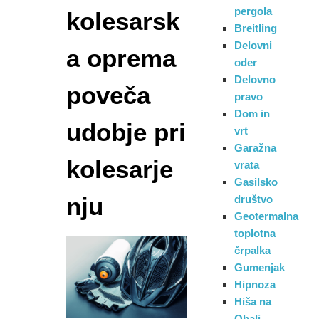
pergola
kolesarsk
Breitling
Delovni
a oprema
oder
Delovno
poveča
pravo
Dom in
udobje pri
vrt
Garažna
kolesarje
vrata
Gasilsko
nju
društvo
Geotermalna
toplotna
črpalka
Gumenjak
Hipnoza
Hiša na
Obali