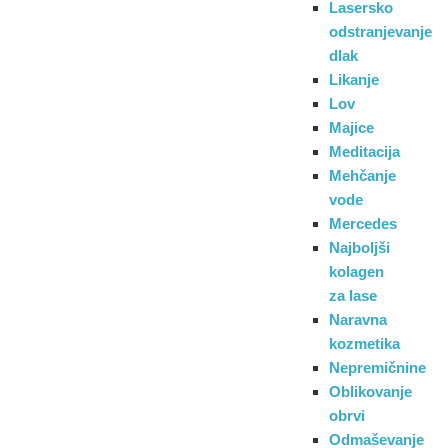
Lasersko
odstranjevanje
dlak
Likanje
Lov
Majice
Meditacija
Mehčanje
vode
Mercedes
Najboljši
kolagen
za lase
Naravna
kozmetika
Nepremičnine
Oblikovanje
obrvi
Odmaševanje