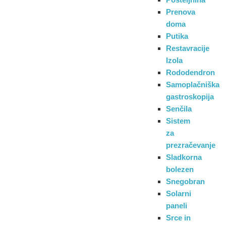
Prenova
doma
Putika
Restavracije
Izola
Rododendron
Samoplačniška
gastroskopija
Senčila
Sistem
za
prezračevanje
Sladkorna
bolezen
Snegobran
Solarni
paneli
Srce in