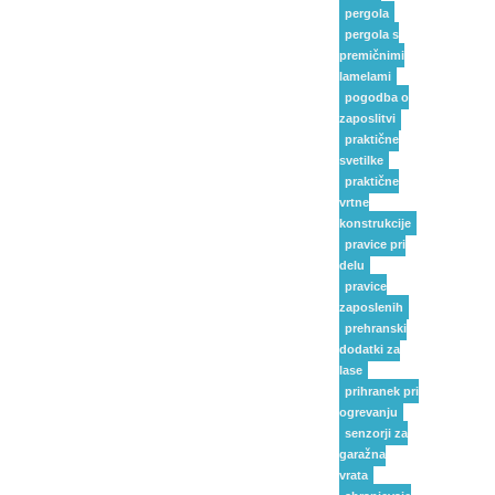
pergola
pergola s
premičnimi
lamelami
pogodba o
zaposlitvi
praktične
svetilke
praktične
vrtne
konstrukcije
pravice pri
delu
pravice
zaposlenih
prehranski
dodatki za
lase
prihranek pri
ogrevanju
senzorji za
garažna
vrata