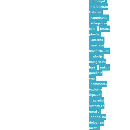
gumenjak
hidroliziran
kolagen
kampiranje
kolagen za
lase
krstna
plovba
lanterne
lesene in
kovinske ute
najboljši
kolagen za
lase
nakup
garažnih
vrat
namestitev
toplotne
črpalke
napredni
sistemi za
garažo
odnosi na
delovnem
mestu