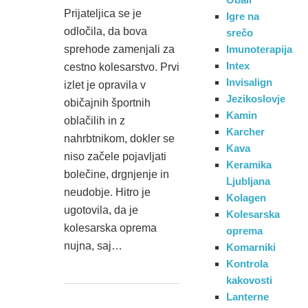
Prijateljica se je
Igre na
odločila, da bova
srečo
sprehode zamenjali za
Imunoterapija
Intex
cestno kolesarstvo. Prvi
Invisalign
izlet je opravila v
Jezikoslovje
običajnih športnih
Kamin
oblačilih in z
Karcher
nahrbtnikom, dokler se
Kava
niso začele pojavljati
Keramika
bolečine, drgnjenje in
Ljubljana
neudobje. Hitro je
Kolagen
ugotovila, da je
Kolesarska
kolesarska oprema
oprema
nujna, saj…
Komarniki
Kontrola
kakovosti
Lanterne