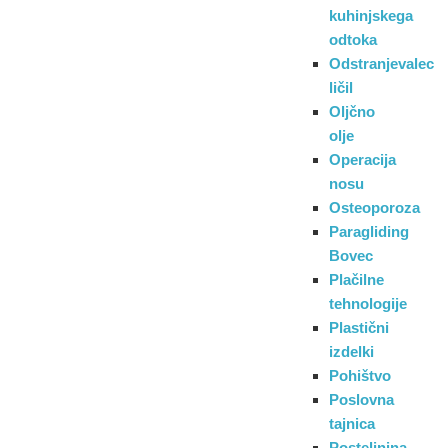
kuhinjskega
odtoka
Odstranjevalec
ličil
Oljčno
olje
Operacija
nosu
Osteoporoza
Paragliding
Bovec
Plačilne
tehnologije
Plastični
izdelki
Pohištvo
Poslovna
tajnica
Posteljnina