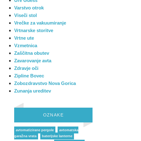
Ure Guess
Varstvo otrok
Viseči stol
Vrečke za vakuumiranje
Vrtnarske storitve
Vrtne ute
Vzmetnica
Zaščitna obutev
Zavarovanje avta
Zdravje oči
Zipline Bovec
Zobozdravstvo Nova Gorica
Zunanja ureditev
OZNAKE
avtomatizirane pergole
avtomatska
garažna vrata
baterijske lanterne