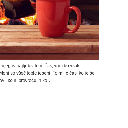
 njegov najljubši letni čas, vam bo vsak
 Meni so všeč tople jeseni. To mi je čas, ko je še
avi, ko ni prevroče in ko…