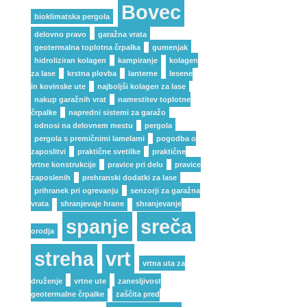
Bovec
bioklimatska pergola
delovno pravo
garažna vrata
geotermalna toplotna črpalka
gumenjak
hidroliziran kolagen
kampiranje
kolagen
za lase
krstna plovba
lanterne
lesene
in kovinske ute
najboljši kolagen za lase
nakup garažnih vrat
namestitev toplotne
črpalke
napredni sistemi za garažo
odnosi na delovnem mestu
pergola
pergola s premičnimi lamelami
pogodba o
zaposlitvi
praktične svetilke
praktične
vrtne konstrukcije
pravice pri delu
pravice
zaposlenih
prehranski dodatki za lase
prihranek pri ogrevanju
senzorji za garažna
vrata
shranjevaje hrane
shranjevanje
spanje
sreča
orodja
streha
vrt
vrtna uta za
druženje
vrtne ute
zanesljivost
geotermalne črpalke
zaščita pred