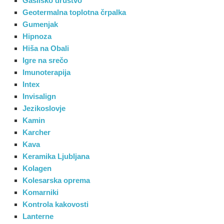
Gasilsko društvo
Geotermalna toplotna črpalka
Gumenjak
Hipnoza
Hiša na Obali
Igre na srečo
Imunoterapija
Intex
Invisalign
Jezikoslovje
Kamin
Karcher
Kava
Keramika Ljubljana
Kolagen
Kolesarska oprema
Komarniki
Kontrola kakovosti
Lanterne