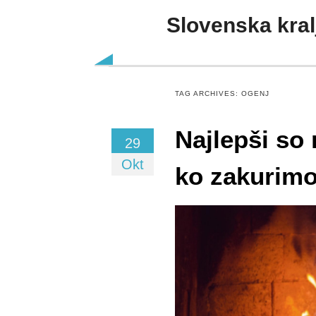
Slovenska kral
Skip to content
TAG ARCHIVES:
OGENJ
Najlepši so 
29
Okt
ko zakurim