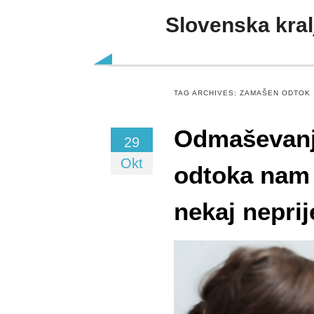
Slovenska kral
Skip to content
TAG ARCHIVES:
ZAMAŠEN ODTOK
Odmaševanj
29
Okt
odtoka nam 
nekaj neprij