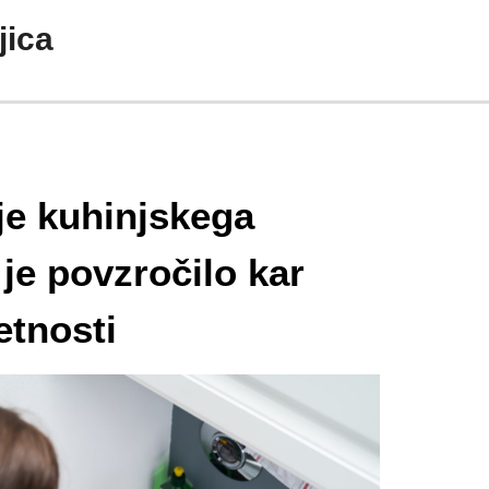
jica
e kuhinjskega
je povzročilo kar
etnosti