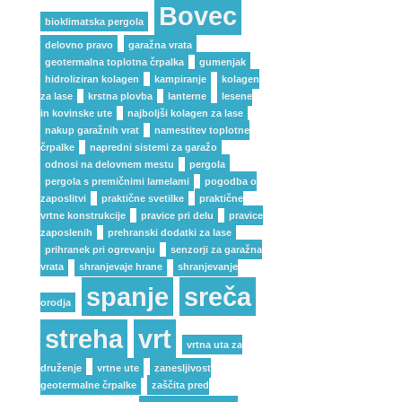
Bovec
bioklimatska pergola
delovno pravo
garažna vrata
geotermalna toplotna črpalka
gumenjak
hidroliziran kolagen
kampiranje
kolagen
za lase
krstna plovba
lanterne
lesene
in kovinske ute
najboljši kolagen za lase
nakup garažnih vrat
namestitev toplotne
črpalke
napredni sistemi za garažo
odnosi na delovnem mestu
pergola
pergola s premičnimi lamelami
pogodba o
zaposlitvi
praktične svetilke
praktične
vrtne konstrukcije
pravice pri delu
pravice
zaposlenih
prehranski dodatki za lase
prihranek pri ogrevanju
senzorji za garažna
vrata
shranjevaje hrane
shranjevanje
spanje
sreča
orodja
streha
vrt
vrtna uta za
druženje
vrtne ute
zanesljivost
geotermalne črpalke
zaščita pred