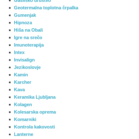
Gasilsko društvo
Geotermalna toplotna črpalka
Gumenjak
Hipnoza
Hiša na Obali
Igre na srečo
Imunoterapija
Intex
Invisalign
Jezikoslovje
Kamin
Karcher
Kava
Keramika Ljubljana
Kolagen
Kolesarska oprema
Komarniki
Kontrola kakovosti
Lanterne