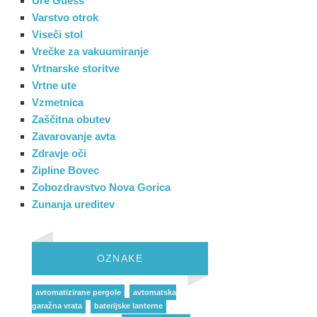
Ure Guess
Varstvo otrok
Viseči stol
Vrečke za vakuumiranje
Vrtnarske storitve
Vrtne ute
Vzmetnica
Zaščitna obutev
Zavarovanje avta
Zdravje oči
Zipline Bovec
Zobozdravstvo Nova Gorica
Zunanja ureditev
OZNAKE
avtomatizirane pergole
avtomatska
garažna vrata
baterijske lanterne