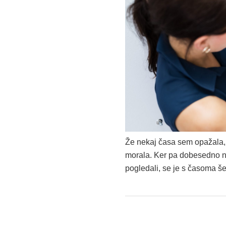
Že nekaj časa sem opažala, d
morala. Ker pa dobesedno nik
pogledali, se je s časoma š