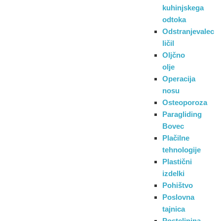
kuhinjskega
odtoka
Odstranjevalec
ličil
Oljčno
olje
Operacija
nosu
Osteoporoza
Paragliding
Bovec
Plačilne
tehnologije
Plastični
izdelki
Pohištvo
Poslovna
tajnica
Posteljnina