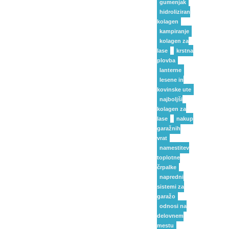
gumenjak
hidroliziran
kolagen
kampiranje
kolagen za
lase
krstna
plovba
lanterne
lesene in
kovinske ute
najboljši
kolagen za
lase
nakup
garažnih
vrat
namestitev
toplotne
črpalke
napredni
sistemi za
garažo
odnosi na
delovnem
mestu