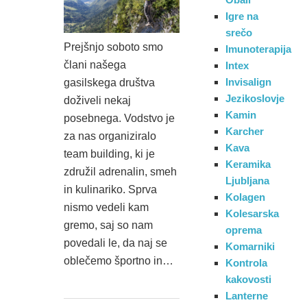
Igre na
srečo
Prejšnjo soboto smo
Imunoterapija
člani našega
Intex
Invisalign
gasilskega društva
Jezikoslovje
doživeli nekaj
Kamin
posebnega. Vodstvo je
Karcher
za nas organiziralo
Kava
team building, ki je
Keramika
združil adrenalin, smeh
Ljubljana
in kulinariko. Sprva
Kolagen
nismo vedeli kam
Kolesarska
gremo, saj so nam
oprema
povedali le, da naj se
Komarniki
oblečemo športno in…
Kontrola
kakovosti
Lanterne