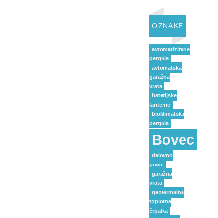
OZNAKE
avtomatizirane
pergole
avtomatska
garažna
vrata
baterijske
lanterne
bioklimatska
pergola
Bovec
delovno
pravo
garažna
vrata
geotermalna
toplotna
črpalka