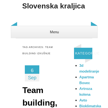
Slovenska kraljica
Menu
Skip to content
TAG ARCHIVES:
TEAM
KATEGORIJE
BUILDING IZKUŠNJE
3d
6
modeliranje
Sep
Apartma
Bovec
Team
Artroza
kolena
building,
Avto
Bioklimatska