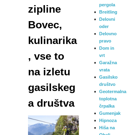
pergola
zipline
Breitling
Delovni
Bovec,
oder
Delovno
kulinarika
pravo
Dom in
, vse to
vrt
Garažna
na izletu
vrata
Gasilsko
gasilskeg
društvo
Geotermalna
toplotna
a društva
črpalka
Gumenjak
Hipnoza
Hiša na
Obali