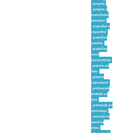
pergola
pergola s
premičnimi
lamelami
pogodba o
zaposlitvi
praktične
svetilke
praktične
vrtne
konstrukcije
pravice pri
delu
pravice
zaposlenih
prehranski
dodatki za
lase
prihranek pri
ogrevanju
senzorji za
garažna
vrata