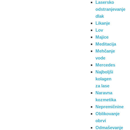
Lasersko
odstranjevanje
dlak
Likanje
Lov
Majice
Meditacija
Mehčanje
vode
Mercedes
Najboljši
kolagen
za lase
Naravna
kozmetika
Nepremičnine
Oblikovanje
obrvi
Odmaševanje