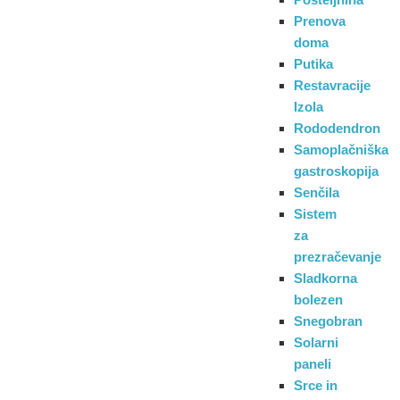
Prenova
doma
Putika
Restavracije
Izola
Rododendron
Samoplačniška
gastroskopija
Senčila
Sistem
za
prezračevanje
Sladkorna
bolezen
Snegobran
Solarni
paneli
Srce in