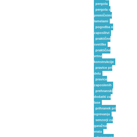
pergola
pergola s
premičnimi
lamelami
pogodba o
zaposlitvi
praktične
svetilke
praktične
vrtne
konstrukcije
pravice pri
delu
pravice
zaposlenih
prehranski
dodatki za
lase
prihranek pri
ogrevanju
senzorji za
garažna
vrata