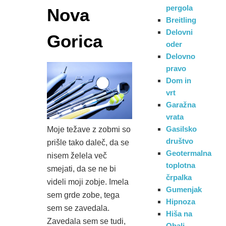
pergola
Nova
Breitling
Delovni
Gorica
oder
Delovno
pravo
Dom in
vrt
Garažna
vrata
Gasilsko
Moje težave z zobmi so
društvo
prišle tako daleč, da se
Geotermalna
nisem želela več
toplotna
smejati, da se ne bi
črpalka
videli moji zobje. Imela
Gumenjak
sem grde zobe, tega
Hipnoza
sem se zavedala.
Hiša na
Zavedala sem se tudi,
Obali