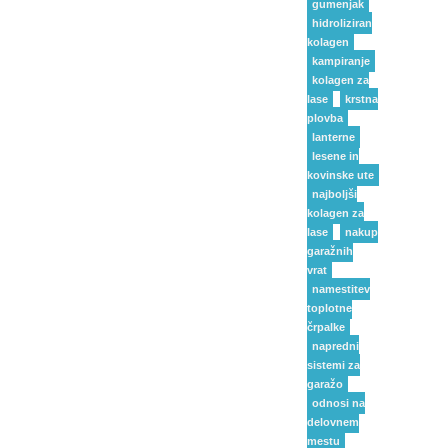
gumenjak
hidroliziran
kolagen
kampiranje
kolagen za
lase
krstna
plovba
lanterne
lesene in
kovinske ute
najboljši
kolagen za
lase
nakup
garažnih
vrat
namestitev
toplotne
črpalke
napredni
sistemi za
garažo
odnosi na
delovnem
mestu