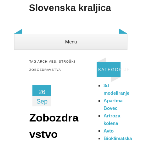
Slovenska kraljica
Menu
Skip to content
TAG ARCHIVES:
STROŠKI
KATEGORIJE
ZOBOZDRAVSTVA
3d
26
modeliranje
Sep
Apartma
Bovec
Zobozdra
Artroza
kolena
vstvo
Avto
Bioklimatska