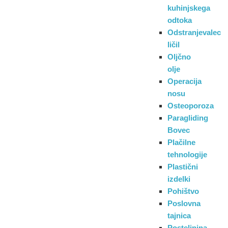
kuhinjskega
odtoka
Odstranjevalec
ličil
Oljčno
olje
Operacija
nosu
Osteoporoza
Paragliding
Bovec
Plačilne
tehnologije
Plastični
izdelki
Pohištvo
Poslovna
tajnica
Posteljnina