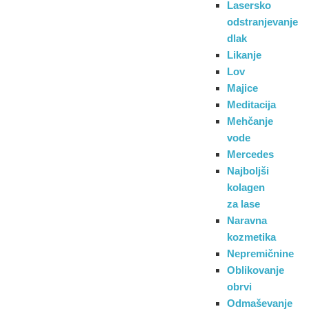
Lasersko
odstranjevanje
dlak
Likanje
Lov
Majice
Meditacija
Mehčanje
vode
Mercedes
Najboljši
kolagen
za lase
Naravna
kozmetika
Nepremičnine
Oblikovanje
obrvi
Odmaševanje