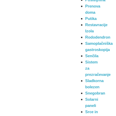
Prenova
doma
Putika
Restavracije
Izola
Rododendron
Samoplačniška
gastroskopija
Senčila
Sistem
za
prezračevanje
Sladkorna
bolezen
Snegobran
Solarni
paneli
Srce in