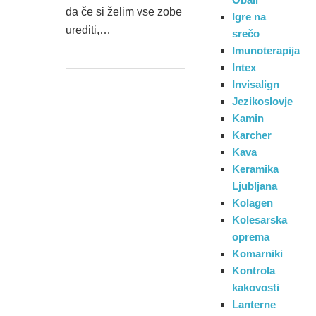
da če si želim vse zobe
Igre na
urediti,…
srečo
Imunoterapija
Intex
Invisalign
Jezikoslovje
Kamin
Karcher
Kava
Keramika
Ljubljana
Kolagen
Kolesarska
oprema
Komarniki
Kontrola
kakovosti
Lanterne