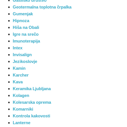
Gasilsko društvo
Geotermalna toplotna črpalka
Gumenjak
Hipnoza
Hiša na Obali
Igre na srečo
Imunoterapija
Intex
Invisalign
Jezikoslovje
Kamin
Karcher
Kava
Keramika Ljubljana
Kolagen
Kolesarska oprema
Komarniki
Kontrola kakovosti
Lanterne