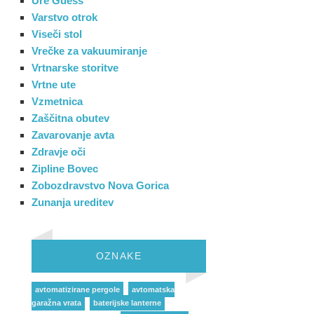
Ure Guess
Varstvo otrok
Viseči stol
Vrečke za vakuumiranje
Vrtnarske storitve
Vrtne ute
Vzmetnica
Zaščitna obutev
Zavarovanje avta
Zdravje oči
Zipline Bovec
Zobozdravstvo Nova Gorica
Zunanja ureditev
OZNAKE
avtomatizirane pergole
avtomatska
garažna vrata
baterijske lanterne