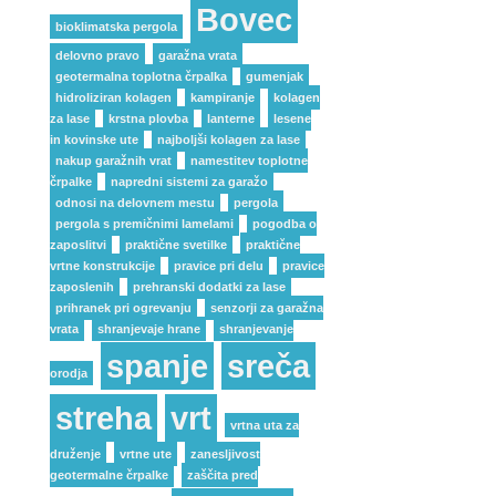
Bovec
bioklimatska pergola
delovno pravo
garažna vrata
geotermalna toplotna črpalka
gumenjak
hidroliziran kolagen
kampiranje
kolagen
za lase
krstna plovba
lanterne
lesene
in kovinske ute
najboljši kolagen za lase
nakup garažnih vrat
namestitev toplotne
črpalke
napredni sistemi za garažo
odnosi na delovnem mestu
pergola
pergola s premičnimi lamelami
pogodba o
zaposlitvi
praktične svetilke
praktične
vrtne konstrukcije
pravice pri delu
pravice
zaposlenih
prehranski dodatki za lase
prihranek pri ogrevanju
senzorji za garažna
vrata
shranjevaje hrane
shranjevanje
spanje
sreča
orodja
streha
vrt
vrtna uta za
druženje
vrtne ute
zanesljivost
geotermalne črpalke
zaščita pred