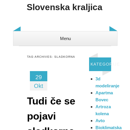
Slovenska kraljica
Menu
Skip to content
TAG ARCHIVES:
SLADKORNA
KATEGORIJE
29
3d
Okt
modeliranje
Apartma
Tudi če se
Bovec
Artroza
pojavi
kolena
Avto
Bioklimatska