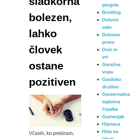
sladkorna
pergola
Breitling
bolezen,
Delovni
oder
lahko
Delovno
pravo
človek
Dom in
vrt
ostane
Garažna
vrata
pozitiven
Gasilsko
društvo
Geotermalna
toplotna
črpalka
Gumenjak
Hipnoza
Hiša na
Včasih, ko prebiram,
Obali