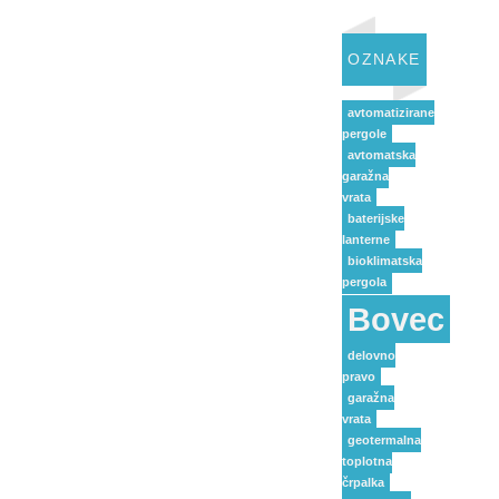
OZNAKE
avtomatizirane
pergole
avtomatska
garažna
vrata
baterijske
lanterne
bioklimatska
pergola
Bovec
delovno
pravo
garažna
vrata
geotermalna
toplotna
črpalka