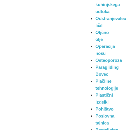
kuhinjskega
odtoka
Odstranjevalec
ličil
Oljčno
olje
Operacija
nosu
Osteoporoza
Paragliding
Bovec
Plačilne
tehnologije
Plastični
izdelki
Pohištvo
Poslovna
tajnica
Posteljnina