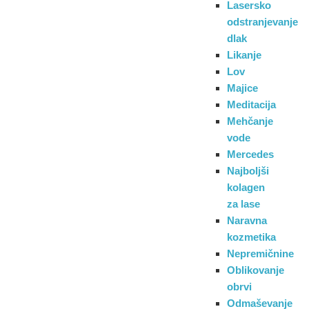
Lasersko
odstranjevanje
dlak
Likanje
Lov
Majice
Meditacija
Mehčanje
vode
Mercedes
Najboljši
kolagen
za lase
Naravna
kozmetika
Nepremičnine
Oblikovanje
obrvi
Odmaševanje