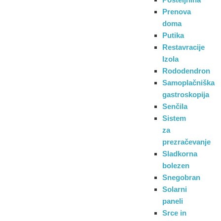
Prenova
doma
Putika
Restavracije
Izola
Rododendron
Samoplačniška
gastroskopija
Senčila
Sistem
za
prezračevanje
Sladkorna
bolezen
Snegobran
Solarni
paneli
Srce in