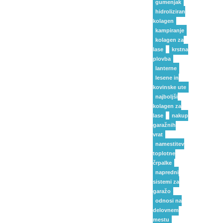
gumenjak
hidroliziran
kolagen
kampiranje
kolagen za
lase
krstna
plovba
lanterne
lesene in
kovinske ute
najboljši
kolagen za
lase
nakup
garažnih
vrat
namestitev
toplotne
črpalke
napredni
sistemi za
garažo
odnosi na
delovnem
mestu