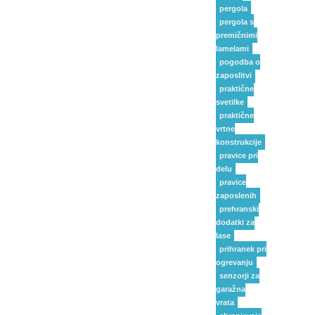
pergola
pergola s
premičnimi
lamelami
pogodba o
zaposlitvi
praktične
svetilke
praktične
vrtne
konstrukcije
pravice pri
delu
pravice
zaposlenih
prehranski
dodatki za
lase
prihranek pri
ogrevanju
senzorji za
garažna
vrata