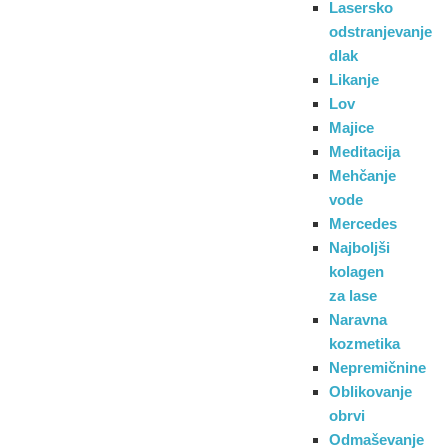
Lasersko
odstranjevanje
dlak
Likanje
Lov
Majice
Meditacija
Mehčanje
vode
Mercedes
Najboljši
kolagen
za lase
Naravna
kozmetika
Nepremičnine
Oblikovanje
obrvi
Odmaševanje