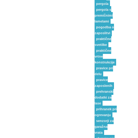
pergola
pergola s
premičnimi
lamelami
pogodba o
zaposlitvi
praktične
svetilke
praktične
vrtne
konstrukcije
pravice pri
delu
pravice
zaposlenih
prehranski
dodatki za
lase
prihranek pri
ogrevanju
senzorji za
garažna
vrata