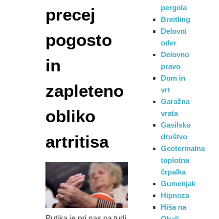
pergola
precej
Breitling
Delovni
pogosto
oder
Delovno
in
pravo
Dom in
zapleteno
vrt
Garažna
obliko
vrata
Gasilsko
artritisa
društvo
Geotermalna
toplotna
črpalka
Gumenjak
Hipnoza
Hiša na
Putika je pri nas pa tudi
Obali