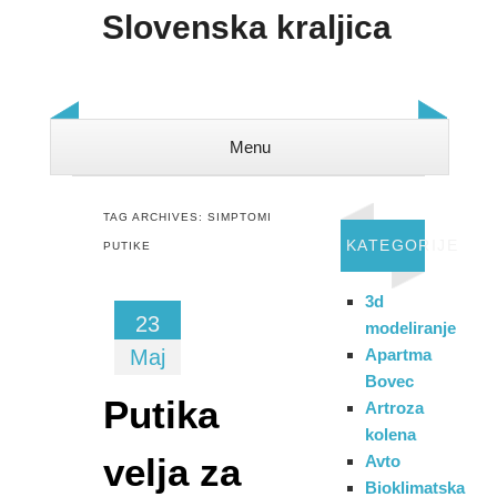
Slovenska kraljica
Menu
Skip to content
TAG ARCHIVES:
SIMPTOMI
KATEGORIJE
PUTIKE
3d
23
modeliranje
Maj
Apartma
Bovec
Putika
Artroza
kolena
velja za
Avto
Bioklimatska