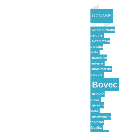
OZNAKE
avtomatizirane
pergole
avtomatska
garažna
vrata
baterijske
lanterne
bioklimatska
pergola
Bovec
delovno
pravo
garažna
vrata
geotermalna
toplotna
črpalka