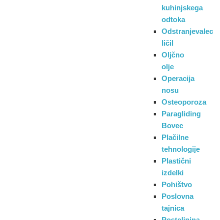
kuhinjskega
odtoka
Odstranjevalec
ličil
Oljčno
olje
Operacija
nosu
Osteoporoza
Paragliding
Bovec
Plačilne
tehnologije
Plastični
izdelki
Pohištvo
Poslovna
tajnica
Posteljnina