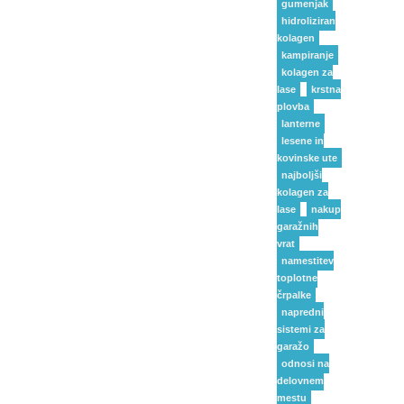
gumenjak
hidroliziran
kolagen
kampiranje
kolagen za
lase
krstna
plovba
lanterne
lesene in
kovinske ute
najboljši
kolagen za
lase
nakup
garažnih
vrat
namestitev
toplotne
črpalke
napredni
sistemi za
garažo
odnosi na
delovnem
mestu