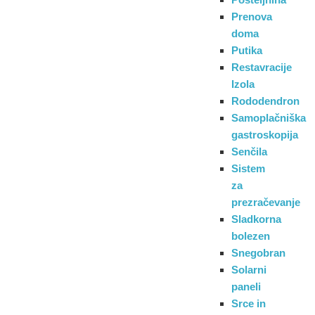
Prenova
doma
Putika
Restavracije
Izola
Rododendron
Samoplačniška
gastroskopija
Senčila
Sistem
za
prezračevanje
Sladkorna
bolezen
Snegobran
Solarni
paneli
Srce in