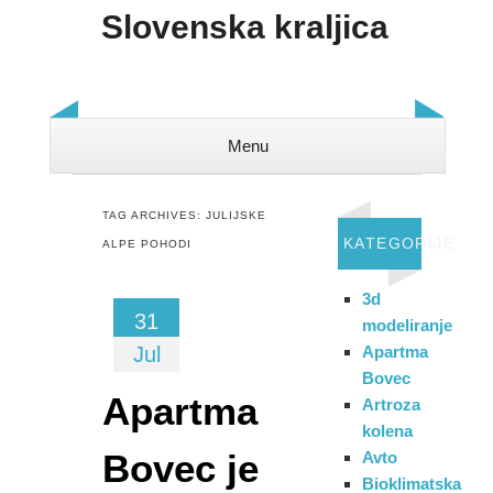
Slovenska kraljica
Menu
Skip to content
TAG ARCHIVES:
JULIJSKE
KATEGORIJE
ALPE POHODI
3d
31
modeliranje
Jul
Apartma
Bovec
Apartma
Artroza
kolena
Bovec je
Avto
Bioklimatska