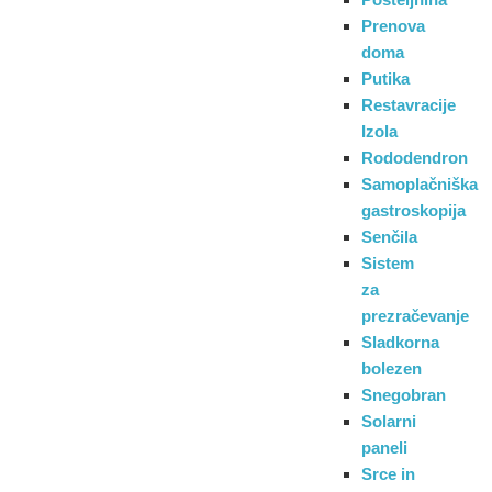
Prenova
doma
Putika
Restavracije
Izola
Rododendron
Samoplačniška
gastroskopija
Senčila
Sistem
za
prezračevanje
Sladkorna
bolezen
Snegobran
Solarni
paneli
Srce in