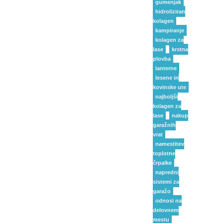
gumenjak
hidroliziran
kolagen
kampiranje
kolagen za
lase
krstna
plovba
lanterne
lesene in
kovinske ute
najboljši
kolagen za
lase
nakup
garažnih
vrat
namestitev
toplotne
črpalke
napredni
sistemi za
garažo
odnosi na
delovnem
mestu