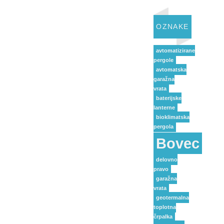
OZNAKE
avtomatizirane
pergole
avtomatska
garažna
vrata
baterijske
lanterne
bioklimatska
pergola
Bovec
delovno
pravo
garažna
vrata
geotermalna
toplotna
črpalka