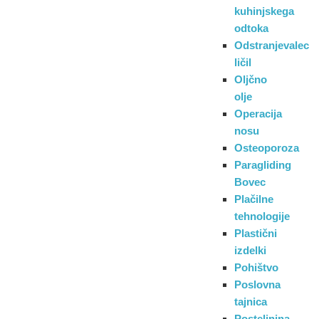
kuhinjskega
odtoka
Odstranjevalec
ličil
Oljčno
olje
Operacija
nosu
Osteoporoza
Paragliding
Bovec
Plačilne
tehnologije
Plastični
izdelki
Pohištvo
Poslovna
tajnica
Posteljnina