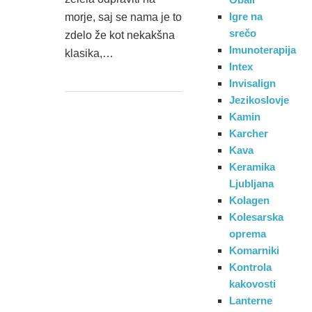
Igre na
morje, saj se nama je to
srečo
zdelo že kot nekakšna
Imunoterapija
klasika,…
Intex
Invisalign
Jezikoslovje
Kamin
Karcher
Kava
Keramika
Ljubljana
Kolagen
Kolesarska
oprema
Komarniki
Kontrola
kakovosti
Lanterne