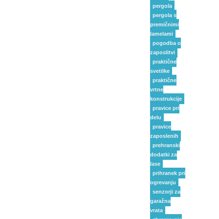
pergola
pergola s
premičnimi
lamelami
pogodba o
zaposlitvi
praktične
svetilke
praktične
vrtne
konstrukcije
pravice pri
delu
pravice
zaposlenih
prehranski
dodatki za
lase
prihranek pri
ogrevanju
senzorji za
garažna
vrata