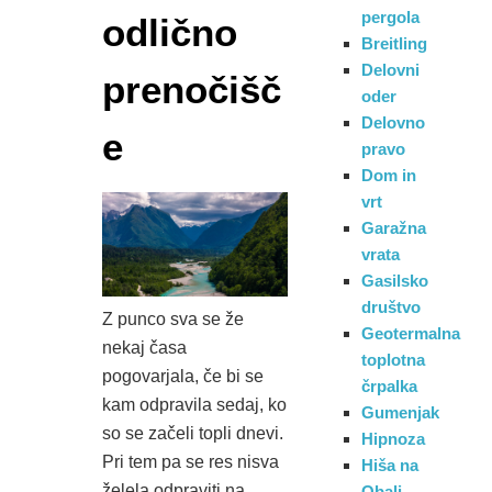
pergola
odlično
Breitling
Delovni
prenočišč
oder
Delovno
e
pravo
Dom in
vrt
Garažna
vrata
Gasilsko
društvo
Z punco sva se že
Geotermalna
nekaj časa
toplotna
pogovarjala, če bi se
črpalka
kam odpravila sedaj, ko
Gumenjak
so se začeli topli dnevi.
Hipnoza
Pri tem pa se res nisva
Hiša na
želela odpraviti na
Obali