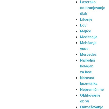
Lasersko
odstranjevanje
dlak
Likanje
Lov
Majice
Meditacija
Mehčanje
vode
Mercedes
Najboljši
kolagen
za lase
Naravna
kozmetika
Nepremičnine
Oblikovanje
obrvi
Odmaševanje