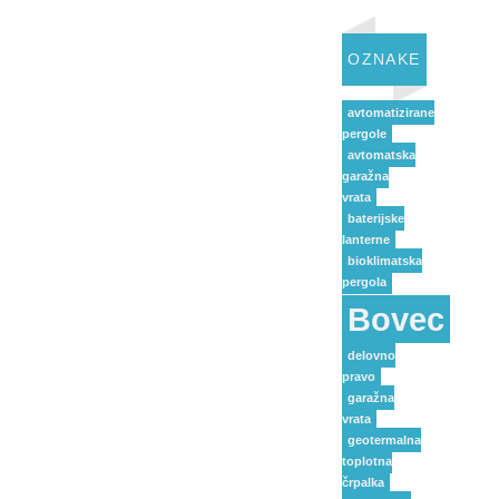
OZNAKE
avtomatizirane
pergole
avtomatska
garažna
vrata
baterijske
lanterne
bioklimatska
pergola
Bovec
delovno
pravo
garažna
vrata
geotermalna
toplotna
črpalka