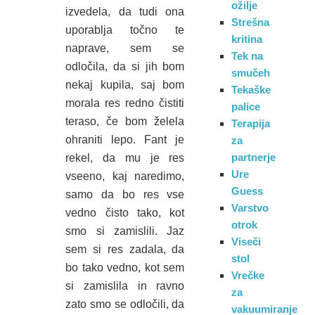
ožilje
izvedela, da tudi ona
Strešna
uporablja točno te
kritina
naprave, sem se
Tek na
odločila, da si jih bom
smučeh
nekaj kupila, saj bom
Tekaške
morala res redno čistiti
palice
teraso, če bom želela
Terapija
ohraniti lepo. Fant je
za
partnerje
rekel, da mu je res
Ure
vseeno, kaj naredimo,
Guess
samo da bo res vse
Varstvo
vedno čisto tako, kot
otrok
smo si zamislili. Jaz
Viseči
sem si res zadala, da
stol
bo tako vedno, kot sem
Vrečke
si zamislila in ravno
za
zato smo se odločili, da
vakuumiranje