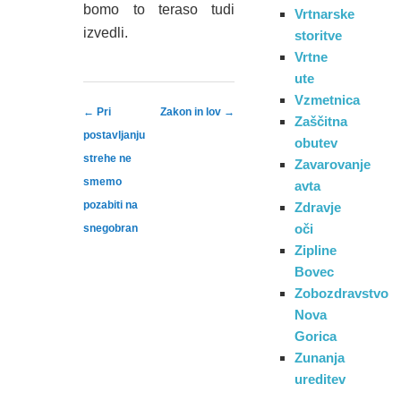
bomo to teraso tudi
Vrtnarske
izvedli.
storitve
Vrtne
ute
Vzmetnica
Post navigation
←
Pri
Zakon in lov
→
Zaščitna
postavljanju
obutev
strehe ne
Zavarovanje
smemo
avta
pozabiti na
Zdravje
oči
snegobran
Zipline
Bovec
Zobozdravstvo
Nova
Gorica
Zunanja
ureditev