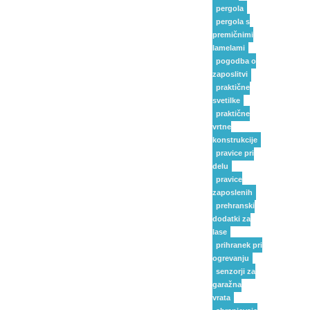
pergola
pergola s
premičnimi
lamelami
pogodba o
zaposlitvi
praktične
svetilke
praktične
vrtne
konstrukcije
pravice pri
delu
pravice
zaposlenih
prehranski
dodatki za
lase
prihranek pri
ogrevanju
senzorji za
garažna
vrata