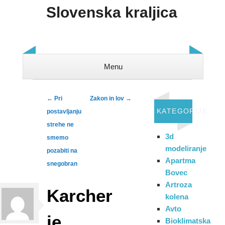
Slovenska kraljica
Menu
Skip to content
Post navigation
←
Pri
Zakon in lov
→
KATEGORIJE
postavljanju
strehe ne
3d
smemo
modeliranje
pozabiti na
Apartma
snegobran
Bovec
Artroza
Karcher
kolena
Avto
je
Bioklimatska