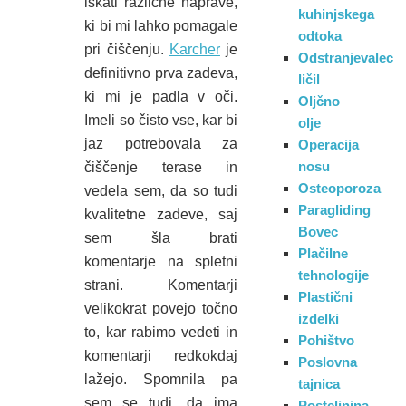
iskati različne naprave,
kuhinjskega
ki bi mi lahko pomagale
odtoka
pri čiščenju.
Karcher
je
Odstranjevalec
definitivno prva zadeva,
ličil
ki mi je padla v oči.
Oljčno
Imeli so čisto vse, kar bi
olje
jaz potrebovala za
Operacija
nosu
čiščenje terase in
Osteoporoza
vedela sem, da so tudi
Paragliding
kvalitetne zadeve, saj
Bovec
sem šla brati
Plačilne
komentarje na spletni
tehnologije
strani. Komentarji
Plastični
velikokrat povejo točno
izdelki
to, kar rabimo vedeti in
Pohištvo
komentarji redkokdaj
Poslovna
lažejo. Spomnila pa
tajnica
sem se tudi, da ima
Posteljnina