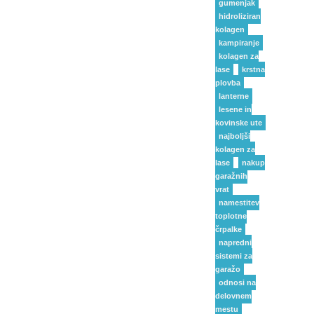
gumenjak
hidroliziran
kolagen
kampiranje
kolagen za
lase
krstna
plovba
lanterne
lesene in
kovinske ute
najboljši
kolagen za
lase
nakup
garažnih
vrat
namestitev
toplotne
črpalke
napredni
sistemi za
garažo
odnosi na
delovnem
mestu