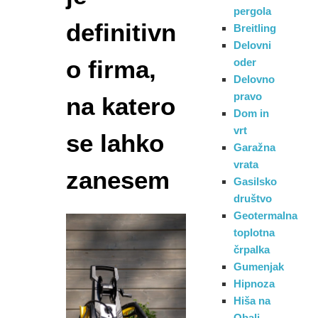
pergola
definitivn
Breitling
Delovni
o firma,
oder
Delovno
pravo
na katero
Dom in
vrt
se lahko
Garažna
vrata
zanesem
Gasilsko
društvo
Geotermalna
toplotna
črpalka
Gumenjak
Hipnoza
Hiša na
Obali