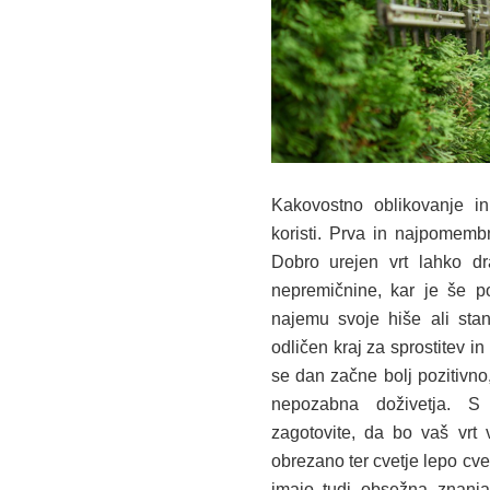
Kakovostno oblikovanje in
koristi. Prva in najpomemb
Dobro urejen vrt lahko dr
nepremičnine, kar je še p
najemu svoje hiše ali stan
odličen kraj za sprostitev i
se dan začne bolj pozitivno,
nepozabna doživetja. S p
zagotovite, da bo vaš vrt
obrezano ter cvetje lepo cve
imajo tudi obsežna znanja