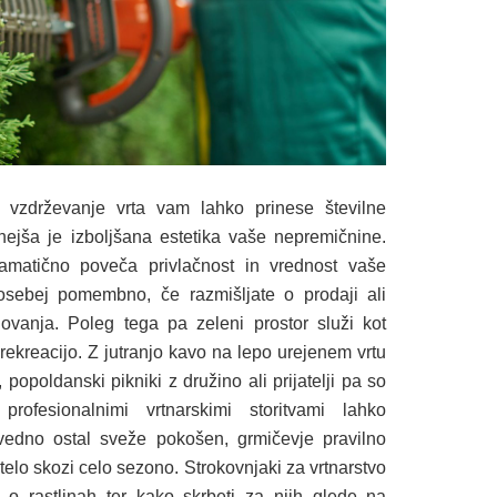
 vzdrževanje vrta vam lahko prinese številne
nejša je izboljšana estetika vaše nepremičnine.
amatično poveča privlačnost in vrednost vaše
osebej pomembno, če razmišljate o prodaji ali
ovanja. Poleg tega pa zeleni prostor služi kot
n rekreacijo. Z jutranjo kavo na lepo urejenem vrtu
 popoldanski pikniki z družino ali prijatelji pa so
rofesionalnimi vrtnarskimi storitvami lahko
 vedno ostal sveže pokošen, grmičevje pravilno
telo skozi celo sezono. Strokovnjaki za vrtnarstvo
 o rastlinah ter kako skrbeti za njih glede na