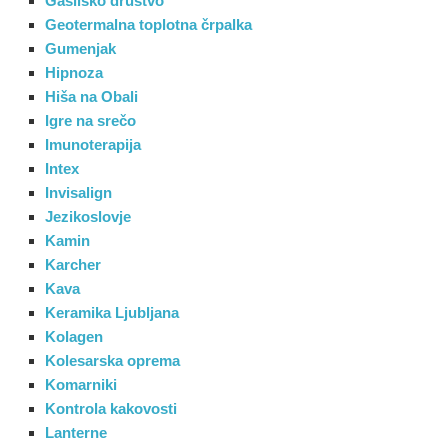
Gasilsko društvo
Geotermalna toplotna črpalka
Gumenjak
Hipnoza
Hiša na Obali
Igre na srečo
Imunoterapija
Intex
Invisalign
Jezikoslovje
Kamin
Karcher
Kava
Keramika Ljubljana
Kolagen
Kolesarska oprema
Komarniki
Kontrola kakovosti
Lanterne