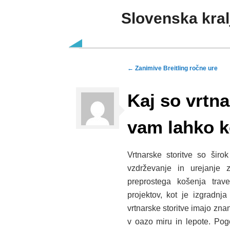
Slovenska kral
Skip to content
Post navigation
←
Zanimive Breitling ročne ure
Kaj so vrtna
vam lahko k
Vrtnarske storitve so širok
vzdrževanje in urejanje 
preprostega košenja trav
projektov, kot je izgradnja
vrtnarske storitve imajo zna
v oazo miru in lepote. Pogo