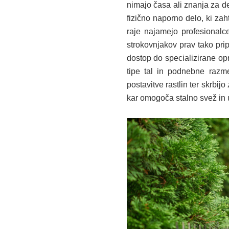
nimajo časa ali znanja za de
fizično naporno delo, ki za
raje najamejo profesionalc
strokovnjakov prav tako pri
dostop do specializirane opr
tipe tal in podnebne razm
postavitve rastlin ter skrbi
kar omogoča stalno svež in 