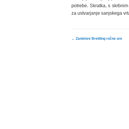
potrebe. Skratka, s skrbni
za ustvarjanje sanjskega vr
Post navigation
←
Zanimive Breitling ročne ure