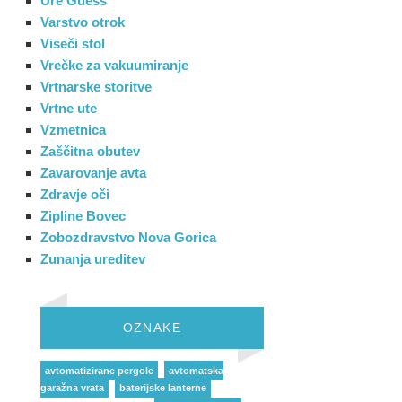
Ure Guess
Varstvo otrok
Viseči stol
Vrečke za vakuumiranje
Vrtnarske storitve
Vrtne ute
Vzmetnica
Zaščitna obutev
Zavarovanje avta
Zdravje oči
Zipline Bovec
Zobozdravstvo Nova Gorica
Zunanja ureditev
OZNAKE
avtomatizirane pergole
avtomatska
garažna vrata
baterijske lanterne