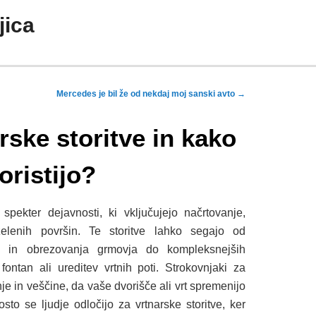
jica
Mercedes je bil že od nekdaj moj sanski avto
→
rske storitve in kako
oristijo?
 spekter dejavnosti, ki vključujejo načrtovanje,
zelenih površin. Te storitve lahko segajo od
e in obrezovanja grmovja do kompleksnejših
 fontan ali ureditev vrtnih poti. Strokovnjaki za
nje in veščine, da vaše dvorišče ali vrt spremenijo
sto se ljudje odločijo za vrtnarske storitve, ker