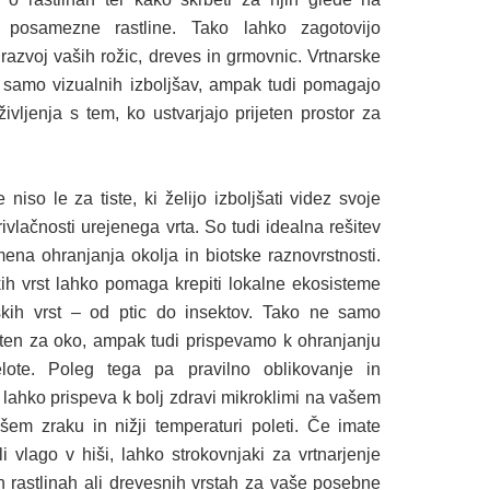
 posamezne rastline. Tako lahko zagotovijo
razvoj vaših rožic, dreves in grmovnic. Vrtnarske
o samo vizualnih izboljšav, ampak tudi pomagajo
ivljenja s tem, ko ustvarjajo prijeten prostor za
 niso le za tiste, ki želijo izboljšati videz svoje
rivlačnosti urejenega vrta. So tudi idealna rešitev
mena ohranjanja okolja in biotske raznovrstnosti.
ih vrst lahko pomaga krepiti lokalne ekosisteme
lskih vrst – od ptic do insektov. Tako ne samo
ijeten za oko, ampak tudi prispevamo k ohranjanju
lote. Poleg tega pa pravilno oblikovanje in
 lahko prispeva k bolj zdravi mikroklimi na vašem
šem zraku in nižji temperaturi poleti. Če imate
 vlago v hiši, lahko strokovnjaki za vrtnarjenje
ih rastlinah ali drevesnih vrstah za vaše posebne