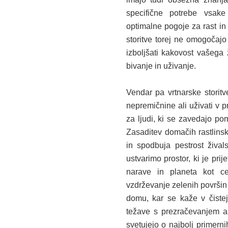
specifične potrebe vsake
optimalne pogoje za rast in 
storitve torej ne omogočaj
izboljšati kakovost vašega ž
bivanje in uživanje.
Vendar pa vrtnarske storitve
nepremičnine ali uživati v p
za ljudi, ki se zavedajo po
Zasaditev domačih rastlinsk
in spodbuja pestrost živa
ustvarimo prostor, ki je pr
narave in planeta kot ce
vzdrževanje zelenih površin
domu, kar se kaže v čistej
težave s prezračevanjem ali
svetujejo o najbolj primern