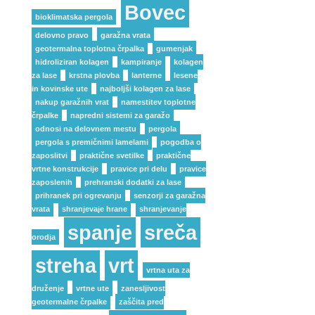
Bovec
bioklimatska pergola
delovno pravo
garažna vrata
geotermalna toplotna črpalka
gumenjak
hidroliziran kolagen
kampiranje
kolagen
za lase
krstna plovba
lanterne
lesene
in kovinske ute
najboljši kolagen za lase
nakup garažnih vrat
namestitev toplotne
črpalke
napredni sistemi za garažo
odnosi na delovnem mestu
pergola
pergola s premičnimi lamelami
pogodba o
zaposlitvi
praktične svetilke
praktične
vrtne konstrukcije
pravice pri delu
pravice
zaposlenih
prehranski dodatki za lase
prihranek pri ogrevanju
senzorji za garažna
vrata
shranjevaje hrane
shranjevanje
spanje
sreča
orodja
streha
vrt
vrtna uta za
druženje
vrtne ute
zanesljivost
geotermalne črpalke
zaščita pred