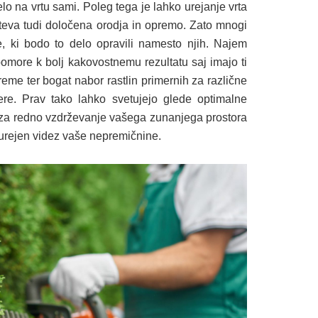
lo na vrtu sami. Poleg tega je lahko urejanje vrta
hteva tudi določena orodja in opremo. Zato mnogi
e, ki bodo to delo opravili namesto njih. Najem
pomore k bolj kakovostnemu rezultatu saj imajo ti
eme ter bogat nabor rastlin primernih za različne
ere. Prav tako lahko svetujejo glede optimalne
jo za redno vzdrževanje vašega zunanjega prostora
urejen videz vaše nepremičnine.